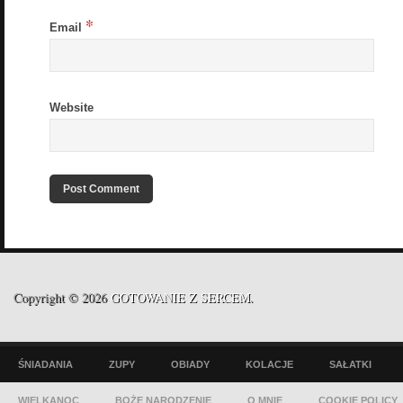
*
Email
Website
Copyright © 2026
GOTOWANIE Z SERCEM
.
ŚNIADANIA
ZUPY
OBIADY
KOLACJE
SAŁATKI
WIELKANOC
BOŻE NARODZENIE
O MNIE
COOKIE POLICY