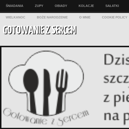
ŚNIADANIA
ZUPY
OBIADY
KOLACJE
SAŁATKI
WIELKANOC
BOŻE NARODZENIE
O MNIE
COOKIE POLICY
GOTOWANIE Z SERCEM