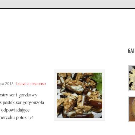
GAL
wca 2013
|
Leave a response
stry ser i gorzkawy
z pestek ser gorgonzola
i odpowiadające
wierzchu połóż 1/4