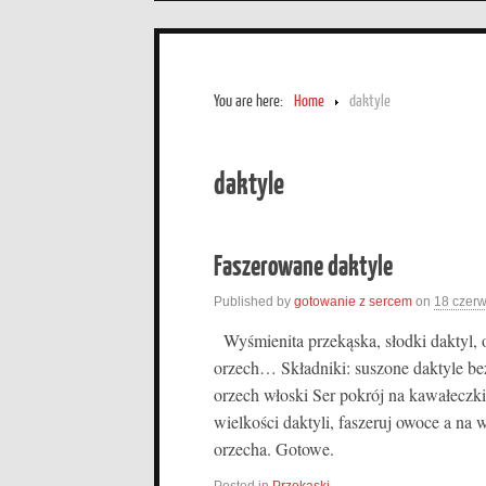
You are here:
Home
daktyle
daktyle
Faszerowane daktyle
Published by
gotowanie z sercem
on
18 czer
Wyśmienita przekąska, słodki daktyl, o
orzech… Składniki: suszone daktyle be
orzech włoski Ser pokrój na kawałeczk
wielkości daktyli, faszeruj owoce a na 
orzecha. Gotowe.
Posted in
Przekąski