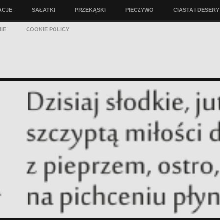
ACJE
SAŁATKI
PRZEKĄSKI
PIECZYWO
CIASTA I DESERY
IE
COOKIE POLICY