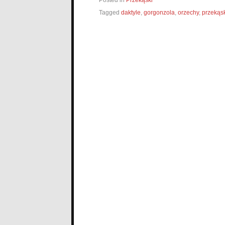
Tagged
daktyle
,
gorgonzola
,
orzechy
,
przekąs