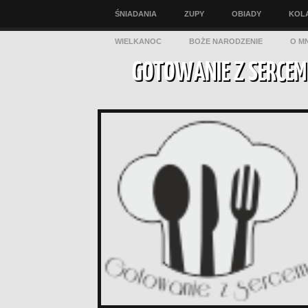
ŚNIADANIA
ZUPY
OBIADY
KOL
WIELKANOC
BOŻE NARODZENIE
O MN
GOTOWANIE Z SERCEM