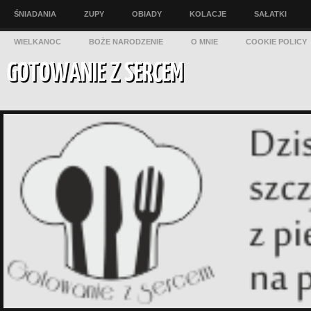
ŚNIADANIA
ZUPY
OBIADY
KOLACJE
SAŁATKI
WIELKANOC
BOŻE NARODZENIE
O MNIE
COOKIE POLICY
GOTOWANIE Z SERCEM