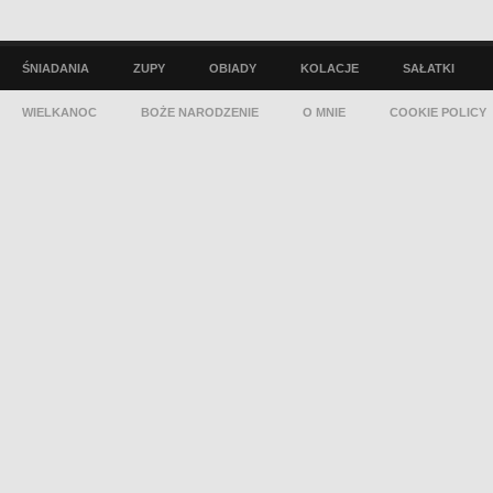
ŚNIADANIA
ZUPY
OBIADY
KOLACJE
SAŁATKI
WIELKANOC
BOŻE NARODZENIE
O MNIE
COOKIE POLICY