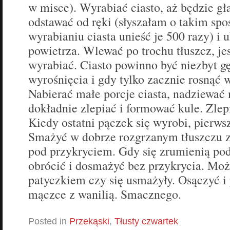
w misce). Wyrabiać ciasto, aż będzie gła
odstawać od ręki (słyszałam o takim spo
wyrabianiu ciasta unieść je 500 razy) i 
powietrza. Wlewać po trochu tłuszcz, je
wyrabiać. Ciasto powinno być niezbyt gę
wyrośnięcia i gdy tylko zacznie rosnąć 
Nabierać małe porcje ciasta, nadziewać
dokładnie zlepiać i formować kule. Zlep
Kiedy ostatni pączek się wyrobi, pierw
Smażyć w dobrze rozgrzanym tłuszczu z
pod przykryciem. Gdy się zrumienią po
obrócić i dosmażyć bez przykrycia. Mo
patyczkiem czy się usmażyły. Osączyć 
mączce z wanilią. Smacznego.
Posted in
Przekąski
,
Tłusty czwartek