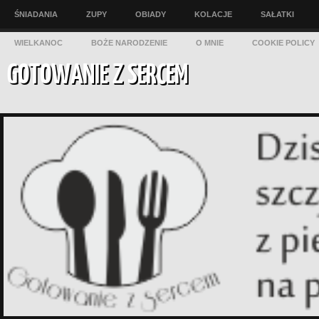
ŚNIADANIA
ZUPY
OBIADY
KOLACJE
SAŁATKI
WIELKANOC
BOŻE NARODZENIE
O MNIE
COOKIE POLICY
GOTOWANIE Z SERCEM