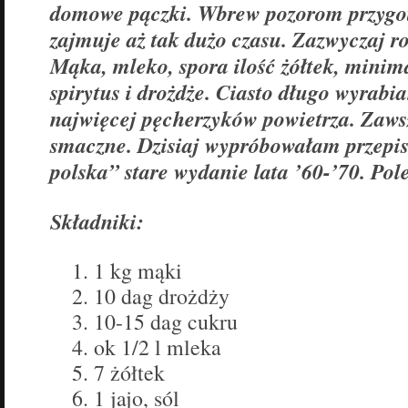
domowe pączki. Wbrew pozorom przygot
zajmuje aż tak dużo czasu. Zazwyczaj r
Mąka, mleko, spora ilość żółtek, minim
spirytus i drożdże. Ciasto długo wyrabi
najwięcej pęcherzyków powietrza. Zawsz
smaczne. Dzisiaj wypróbowałam przepis
polska” stare wydanie lata ’60-’70. Po
Składniki:
1 kg mąki
10 dag drożdży
10-15 dag cukru
ok 1/2 l mleka
7 żółtek
1 jajo, sól