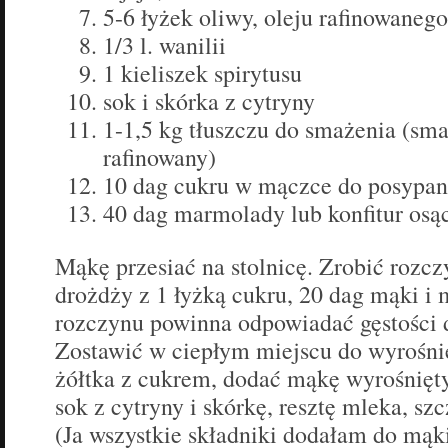
5-6 łyżek oliwy, oleju rafinowaneg
1/3 l. wanilii
1 kieliszek spirytusu
sok i skórka z cytryny
1-1,5 kg tłuszczu do smażenia (smal
rafinowany)
10 dag cukru w mączce do posypan
40 dag marmolady lub konfitur osą
Mąkę przesiać na stolnicę. Zrobić rozcz
drożdży z 1 łyżką cukru, 20 dag mąki i 
rozczynu powinna odpowiadać gęstości d
Zostawić w ciepłym miejscu do wyrośnięc
żółtka z cukrem, dodać mąkę wyrośnięty
sok z cytryny i skórkę, resztę mleka, szc
(Ja wszystkie składniki dodałam do mąki