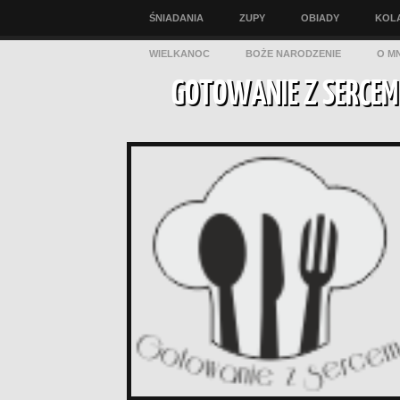
ŚNIADANIA
ZUPY
OBIADY
KOL
WIELKANOC
BOŻE NARODZENIE
O MN
GOTOWANIE Z SERCEM