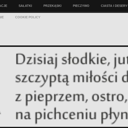
ACJE
SAŁATKI
PRZEKĄSKI
PIECZYWO
CIASTA I DESERY
IE
COOKIE POLICY