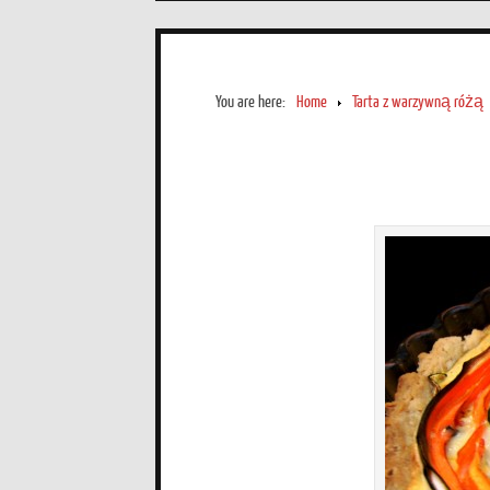
You are here:
Home
Tarta z warzywną różą