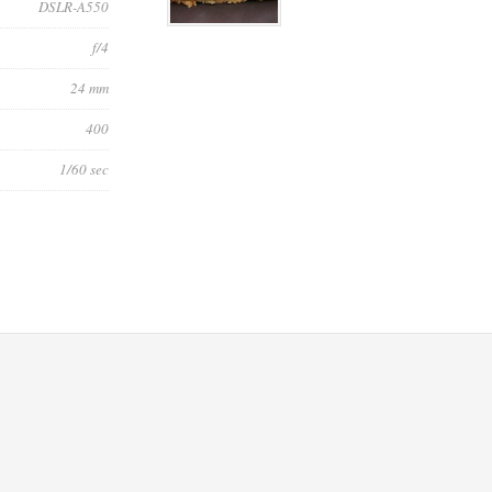
DSLR-A550
f/4
24 mm
400
1/60 sec