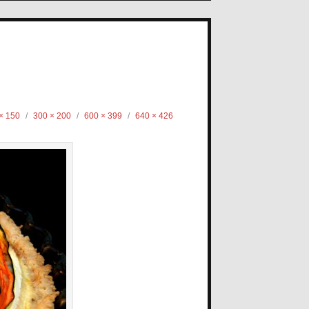
× 150
/
300 × 200
/
600 × 399
/
640 × 426