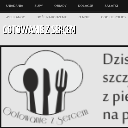
ŚNIADANIA
ZUPY
OBIADY
KOLACJE
SAŁATKI
WIELKANOC
BOŻE NARODZENIE
O MNIE
COOKIE POLICY
GOTOWANIE Z SERCEM