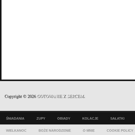
Copyright © 2026
GOTOWANIE Z SERCEM
.
ŚNIADANIA
ZUPY
OBIADY
KOLACJE
SAŁATKI
WIELKANOC
BOŻE NARODZENIE
O MNIE
COOKIE POLICY