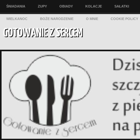
ŚNIADANIA
ZUPY
OBIADY
KOLACJE
SAŁATKI
WIELKANOC
BOŻE NARODZENIE
O MNIE
COOKIE POLICY
GOTOWANIE Z SERCEM