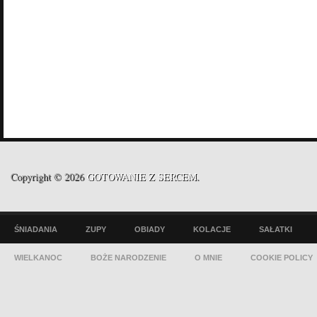
Copyright © 2026
GOTOWANIE Z SERCEM
.
ŚNIADANIA
ZUPY
OBIADY
KOLACJE
SAŁATKI
WIELKANOC
BOŻE NARODZENIE
O MNIE
COOKIE POLICY