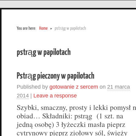
You are here:
Home
pstrąg w papilotach
pstrąg w papilotach
Pstrąg pieczony w papilotach
Published by
gotowanie z sercem
on
21 marca
2014
|
Leave a response
Szybki, smaczny, prosty i lekki pomysł 
obiad… Składniki: pstrąg (1 szt. na
jedną osobę) 3 łyżeczki masła pieprz
cytrynowy pieprz ziołowy sól, świeży