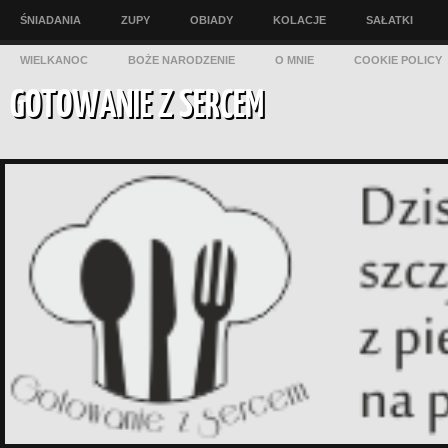
ŚNIADANIA
ZUPY
OBIADY
KOLACJE
SAŁATKI
WIELKANOC
BOŻE NARODZENIE
O MNIE
COOKIE POLICY
GOTOWANIE Z SERCEM