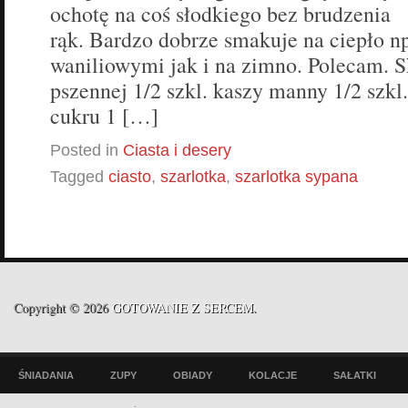
ochotę na coś słodkiego bez brudzenia
rąk. Bardzo dobrze smakuje na ciepło n
waniliowymi jak i na zimno. Polecam. S
pszennej 1/2 szkl. kaszy manny 1/2 szkl. 
cukru 1 […]
Posted in
Ciasta i desery
Tagged
ciasto
,
szarlotka
,
szarlotka sypana
Copyright © 2026
GOTOWANIE Z SERCEM
.
ŚNIADANIA
ZUPY
OBIADY
KOLACJE
SAŁATKI