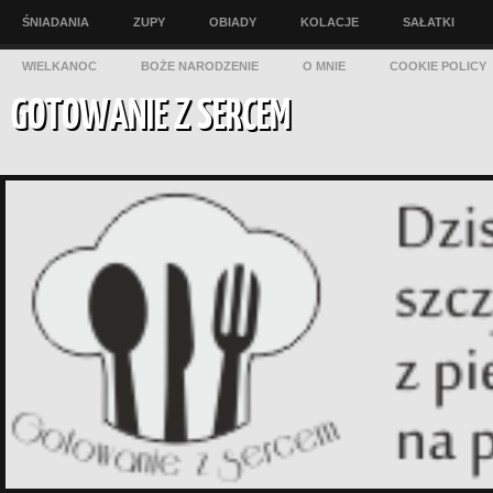
ŚNIADANIA
ZUPY
OBIADY
KOLACJE
SAŁATKI
WIELKANOC
BOŻE NARODZENIE
O MNIE
COOKIE POLICY
GOTOWANIE Z SERCEM