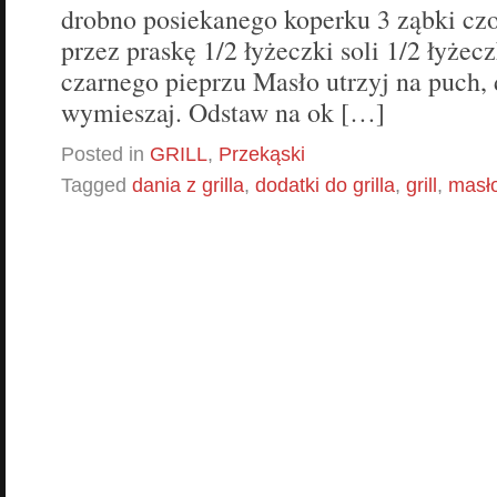
drobno posiekanego koperku 3 ząbki czo
przez praskę 1/2 łyżeczki soli 1/2 łyżec
czarnego pieprzu Masło utrzyj na puch, 
wymieszaj. Odstaw na ok […]
Posted in
GRILL
,
Przekąski
Tagged
dania z grilla
,
dodatki do grilla
,
grill
,
masło