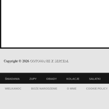
Copyright © 2026
GOTOWANIE Z SERCEM
.
ŚNIADANIA
ZUPY
OBIADY
KOLACJE
SAŁATKI
WIELKANOC
BOŻE NARODZENIE
O MNIE
COOKIE POLICY