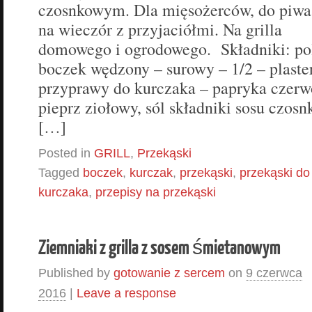
czosnkowym. Dla mięsożerców, do piwa
na wieczór z przyjaciółmi. Na grilla
domowego i ogrodowego. Składniki: po
boczek wędzony – surowy – 1/2 – plaste
przyprawy do kurczaka – papryka czerwo
pieprz ziołowy, sól składniki sosu czos
[…]
Posted in
GRILL
,
Przekąski
Tagged
boczek
,
kurczak
,
przekąski
,
przekąski do
kurczaka
,
przepisy na przekąski
Ziemniaki z grilla z sosem śmietanowym
Published by
gotowanie z sercem
on
9 czerwca
2016
|
Leave a response