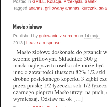
Posted in
GRILL
,
Kolacje
,
Przekąski
,
Sałatki
Tagged
ananas
,
grillowany ananas
,
kurczak
,
sała
Masło ziołowe
Published by
gotowanie z sercem
on
14 maja
2013
|
Leave a response
Masło ziołowe doskonałe do grzanek 
sezonie grillowym. Składniki: 300 g
masła najlepsze to osełka ale może być
inne o zawartości tłuszczu 82% 1/2 szkl
drobno posiekanego koperku 3 ząbki czo
przez praskę 1/2 łyżeczki soli 1/2 łyżec
czarnego pieprzu Masło utrzyj na puch, 
wymieszaj. Odstaw na ok […]