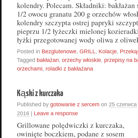
kolendry. Polecam. Składniki: bakłażan 
1/2 owocu granatu 200 g orzechów włos
kolendry szczypta ostrej papryki szczypt
pieprzu 1/2 łyżeczki mielonej kozieradk
łyżki przegotowanej wody oliwa z oliw
Posted in
Bezglutenowe
,
GRILL
,
Kolacje
,
Przeką
Tagged
bakłażan
,
orzechy włoskie
,
przepisy na 
orzechami
,
roladki z bakłażana
Kąski z kurczaka
Published by
gotowanie z sercem
on
25 czerwca
2016
|
Leave a response
Grillowane polędwiczki z kurczaka,
owinięte boczkiem, podane z sosem