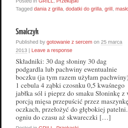
Posted in
GRILL
,
Przekąski
Tagged
dania z grilla
,
dodatki do grilla
,
grill
,
masło
Smalczyk
Published by
gotowanie z sercem
on
25 marca
2013
|
Leave a response
Składniki: 30 dag słoniny 30 dag
podgardla lub pachwiny ewentualnie
boczku (ja tym razem użyłam pachwiny
1 cebula 4 ząbki czosnku 0,5 kwaśnego
jabłka sól i pieprz do smaku Słoninkę 
porcją mięsa przepuścić przez maszynkę
oczkach, przełożyć do głębokiej pateln
ogniu do czasu aż skwareczki […]
Posted in
GRILL
,
Przekąski