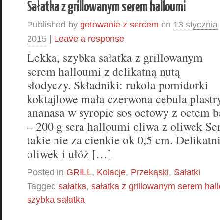
Sałatka z grillowanym serem halloumi
Published by
gotowanie z sercem
on
13 stycznia
2015
|
Leave a response
Lekka, szybka sałatka z grillowanym
serem halloumi z delikatną nutą
słodyczy. Składniki: rukola pomidorki
koktajlowe mała czerwona cebula plastr
ananasa w syropie sos octowy z octem 
– 200 g sera halloumi oliwa z oliwek Ser
takie nie za cienkie ok 0,5 cm. Delikatn
oliwek i ułóż […]
Posted in
GRILL
,
Kolacje
,
Przekąski
,
Sałatki
Tagged
sałatka
,
sałatka z grillowanym serem hal
szybka sałatka