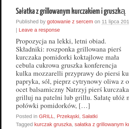
Sałatka z grillowanym kurczakiem i gruszką
Published by
gotowanie z sercem
on
11 lipca 20
|
Leave a response
Propozycja na lekki, letni obiad.
Składniki: roszponka grillowana pierś
kurczaka pomidorki koktajlowe mała
cebula cukrowa gruszka konferencja
kulka mozzarelli przyprawy do piersi k
papryka, sól, pieprz cytrynowy oliwa z o
ocet balsamiczny Natrzyj pierś kurczak
grilluj na patelni lub grillu. Sałatę ułóż 
połówki pomidorków, […]
Posted in
GRILL
,
Przekąski
,
Sałatki
Tagged
kurczak gruszka
,
sałatka z grillowanym 