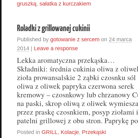
gruszką
,
sałatka z kurczakiem
Roladki z grillowanej cukinii
Published by
gotowanie z sercem
on
24 marca
2014
|
Leave a response
Lekka aromatyczna przekąska…
Składniki: średnia cukinia oliwa z oliwe
zioła prowansalskie 2 ząbki czosnku sól
oliwa z oliwek papryka czerwona serek
kremowy – czosnkowy lub chrzanowy Cu
na paski, skrop oliwą z oliwek wymiesz
przez praskę czosnkiem, posyp ziołami i 
patelni grillowej z obu stron. Paprykę p
Posted in
GRILL
,
Kolacje
,
Przekąski