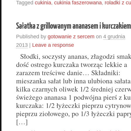
Tagged
cukinia
,
cukinia faszerowana
,
roladki z cu
Sałatka z grillowanym ananasem i kurczakiem
Published by
gotowanie z sercem
on
4 grudnia
2013
|
Leave a response
Słodki, soczysty ananas, złagodzi sma
dość ostrego kurczaka tworząc lekkie a
zarazem treściwe danie… Składniki:
mieszanka sałat lub inna ulubiona sałata
kilka czarnych oliwek 1/2 średniej czerw
świeżego ananasa 1 podwójna pierś z k
kurczaka: 1/2 łyżeczki pieprzu cytrynow
pieprzu ziołowego, po 1/3 łyżeczki papryk
[…]