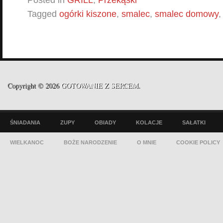
Tagged
ogórki kiszone
,
smalec
,
smalec domowy
Copyright © 2026
GOTOWANIE Z SERCEM
.
ŚNIADANIA
ZUPY
OBIADY
KOLACJE
SAŁATKI
WIELKANOC
BOŻE NARODZENIE
O MNIE
COOKIE POLICY