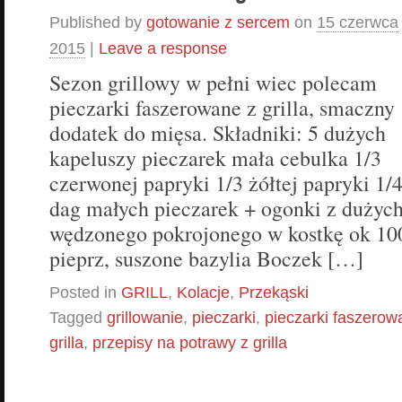
Published by
gotowanie z sercem
on
15 czerwca
2015
|
Leave a response
Sezon grillowy w pełni wiec polecam
pieczarki faszerowane z grilla, smaczny
dodatek do mięsa. Składniki: 5 dużych
kapeluszy pieczarek mała cebulka 1/3
czerwonej papryki 1/3 żółtej papryki 1/4
dag małych pieczarek + ogonki z dużyc
wędzonego pokrojonego w kostkę ok 100 
pieprz, suszone bazylia Boczek […]
Posted in
GRILL
,
Kolacje
,
Przekąski
Tagged
grillowanie
,
pieczarki
,
pieczarki faszerowa
grilla
,
przepisy na potrawy z grilla