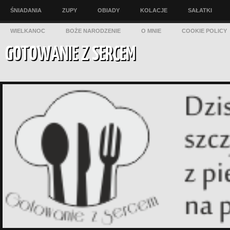
ŚNIADANIA
ZUPY
OBIADY
KOLACJE
SAŁATKI
WIELKANOC
BOŻE NARODZENIE
O MNIE
COOKIE POLICY
GOTOWANIE Z SERCEM