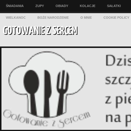
ŚNIADANIA
ZUPY
OBIADY
KOLACJE
SAŁATKI
WIELKANOC
BOŻE NARODZENIE
O MNIE
COOKIE POLICY
GOTOWANIE Z SERCEM