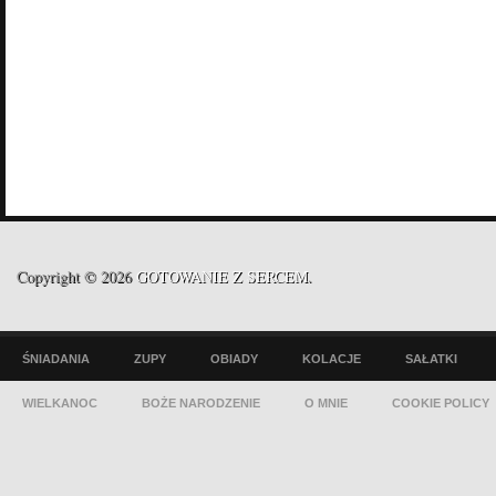
Copyright © 2026
GOTOWANIE Z SERCEM
.
ŚNIADANIA
ZUPY
OBIADY
KOLACJE
SAŁATKI
WIELKANOC
BOŻE NARODZENIE
O MNIE
COOKIE POLICY