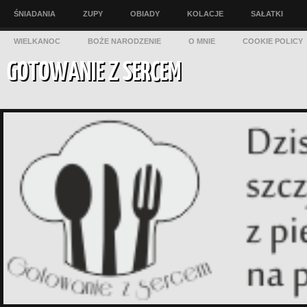
ŚNIADANIA
ZUPY
OBIADY
KOLACJE
SAŁATKI
WIELKANOC
BOŻE NARODZENIE
O MNIE
COOKIE POLICY
GOTOWANIE Z SERCEM