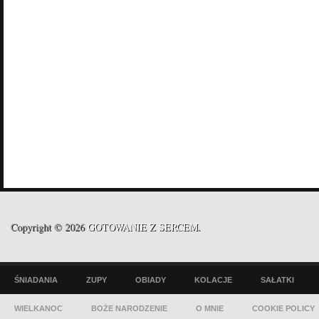
Copyright © 2026
GOTOWANIE Z SERCEM
.
ŚNIADANIA
ZUPY
OBIADY
KOLACJE
SAŁATKI
WIELKANOC
BOŻE NARODZENIE
O MNIE
COOKIE POLICY