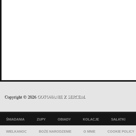
Copyright © 2026
GOTOWANIE Z SERCEM
.
ŚNIADANIA
ZUPY
OBIADY
KOLACJE
SAŁATKI
WIELKANOC
BOŻE NARODZENIE
O MNIE
COOKIE POLICY