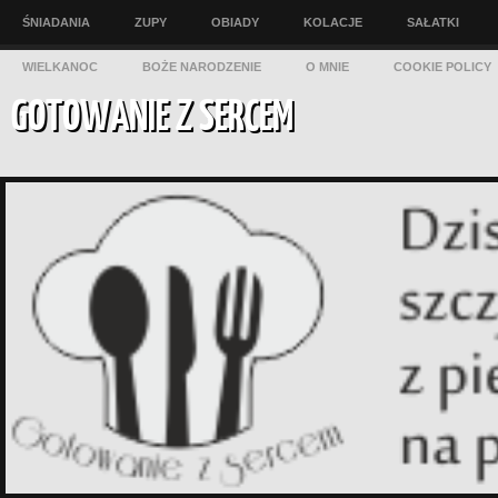
ŚNIADANIA
ZUPY
OBIADY
KOLACJE
SAŁATKI
WIELKANOC
BOŻE NARODZENIE
O MNIE
COOKIE POLICY
GOTOWANIE Z SERCEM