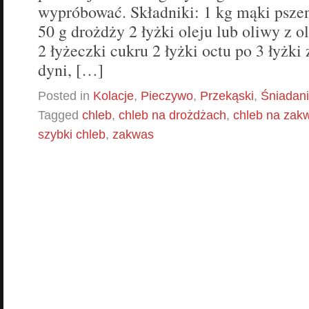
wypróbować. Składniki: 1 kg mąki pszen
50 g drożdży 2 łyżki oleju lub oliwy z o
2 łyżeczki cukru 2 łyżki octu po 3 łyżki 
dyni, […]
Posted in
Kolacje
,
Pieczywo
,
Przekąski
,
Śniadan
Tagged
chleb
,
chleb na drożdżach
,
chleb na zak
szybki chleb
,
zakwas