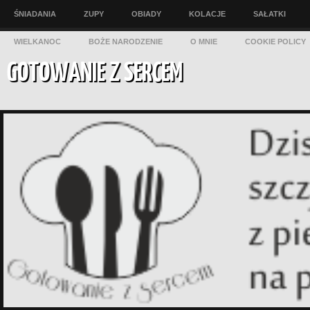
ŚNIADANIA
ZUPY
OBIADY
KOLACJE
SAŁATKI
WIELKANOC
BOŻE NARODZENIE
O MNIE
COOKIE POLICY
GOTOWANIE Z SERCEM