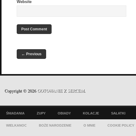
Website
←
Previous
Copyright © 2026
GOTOWANIE Z SERCEM
.
ŚNIADANIA
ZUPY
OBIADY
KOLACJE
SAŁATKI
WIELKANOC
BOŻE NARODZENIE
O MNIE
COOKIE POLICY