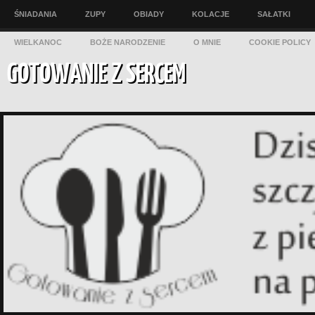
ŚNIADANIA
ZUPY
OBIADY
KOLACJE
SAŁATKI
WIELKANOC
BOŻE NARODZENIE
O MNIE
COOKIE POLICY
GOTOWANIE Z SERCEM