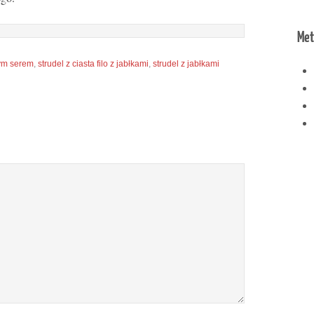
Met
łym serem
,
strudel z ciasta filo z jabłkami
,
strudel z jabłkami