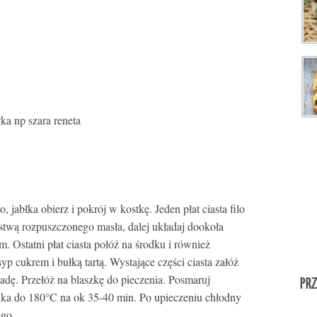
ka np szara reneta
 jabłka obierz i pokrój w kostkę. Jeden płat ciasta filo
rstwą rozpuszczonego masła, dalej układaj dookoła
. Ostatni płat ciasta połóż na środku i również
p cukrem i bułką tartą. Wystające części ciasta załóż
adę. Przełóż na blaszkę do pieczenia. Posmaruj
PRZ
ka do 180°C na ok 35-40 min. Po upieczeniu chłodny
ego.