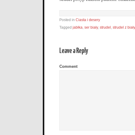
Posted in
Ciasta i desery
Tagged
jabłka
,
ser biały
,
strudel
,
strudel z bia
Leave a Reply
Comment