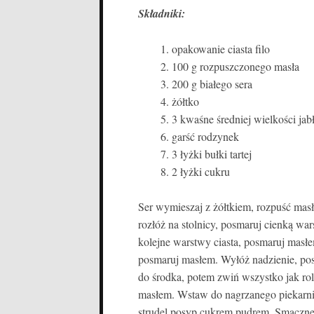
Składniki:
opakowanie ciasta filo
100 g rozpuszczonego masła
200 g białego sera
żółtko
3 kwaśne średniej wielkości jabł
garść rodzynek
3 łyżki bułki tartej
2 łyżki cukru
Ser wymieszaj z żółtkiem, rozpuść masło,
rozłóż na stolnicy, posmaruj cienką wa
kolejne warstwy ciasta, posmaruj masłem
posmaruj masłem. Wyłóż nadzienie, posy
do środka, potem zwiń wszystko jak rol
masłem. Wstaw do nagrzanego piekarni
strudel posyp cukrem pudrem. Smaczn