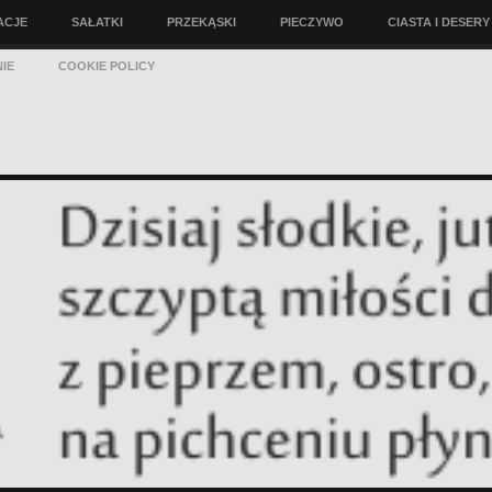
ACJE
SAŁATKI
PRZEKĄSKI
PIECZYWO
CIASTA I DESERY
IE
COOKIE POLICY