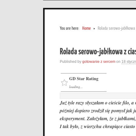
You are here:
Home
Rolada serowo-jabłkowa z
Rolada serowo-jabłkowa z cias
Published by
gotowanie z sercem
on
18 stycz
GD Star Rating
loading...
Już tyle razy słyszałam o cieście filo, 
później dopiero zrodził się pomysł jak 
eksperyment. Założyłam, że z jabłkami
I tak było, z wierzchu chrupiące cias