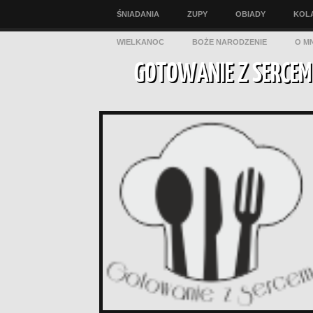
ŚNIADANIA
ZUPY
OBIADY
KOL
WIELKANOC
BOŻE NARODZENIE
O MN
GOTOWANIE Z SERCEM