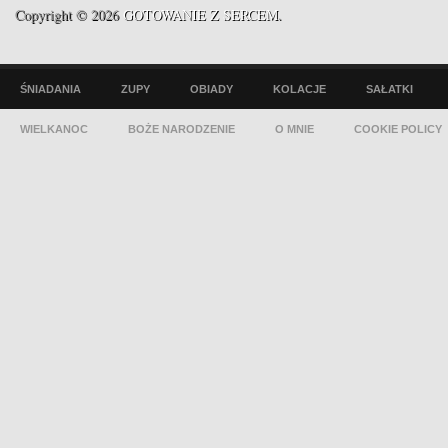
Copyright © 2026
GOTOWANIE Z SERCEM
.
ŚNIADANIA
ZUPY
OBIADY
KOLACJE
SAŁATKI
WIELKANOC
BOŻE NARODZENIE
O MNIE
COOKIE POLICY