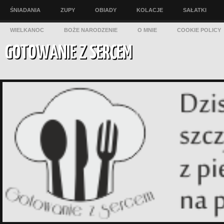
ŚNIADANIA
ZUPY
OBIADY
KOLACJE
SAŁATKI
WIELKANOC
BOŻE NARODZENIE
O MNIE
COOKIE POLICY
GOTOWANIE Z SERCEM