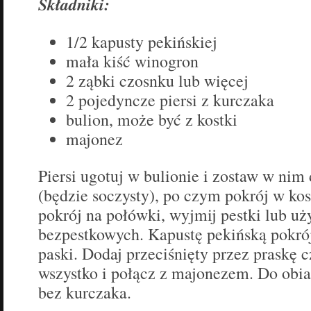
Składniki:
1/2 kapusty pekińskiej
mała kiść winogron
2 ząbki czosnku lub więcej
2 pojedyncze piersi z kurczaka
bulion, może być z kostki
majonez
Piersi ugotuj w bulionie i zostaw w nim
(będzie soczysty), po czym pokrój w ko
pokrój na połówki, wyjmij pestki lub u
bezpestkowych. Kapustę pekińską pokrój
paski. Dodaj przeciśnięty przez praskę
wszystko i połącz z majonezem. Do obia
bez kurczaka.