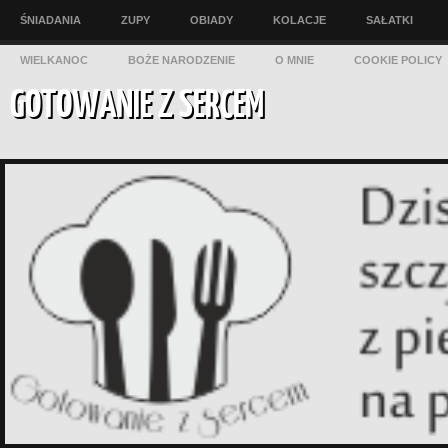
ŚNIADANIA
ZUPY
OBIADY
KOLACJE
SAŁATKI
WIELKANOC
BOŻE NARODZENIE
O MNIE
COOKIE POLICY
GOTOWANIE Z SERCEM