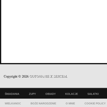
Copyright © 2026
GOTOWANIE Z SERCEM
.
ŚNIADANIA
ZUPY
OBIADY
KOLACJE
SAŁATKI
WIELKANOC
BOŻE NARODZENIE
O MNIE
COOKIE POLICY