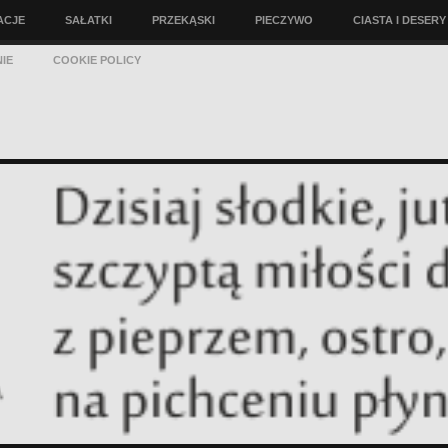
ACJE
SAŁATKI
PRZEKĄSKI
PIECZYWO
CIASTA I DESERY
IE
COOKIE POLICY