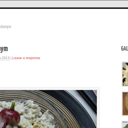
ędzonym
nym
GAL
a 2013
|
Leave a response