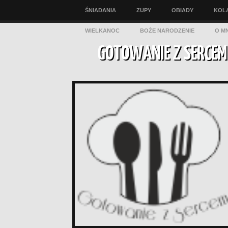
ŚNIADANIA
ZUPY
OBIADY
KOL
WIELKANOC
BOŻE NARODZENIE
O MN
GOTOWANIE Z SERCEM