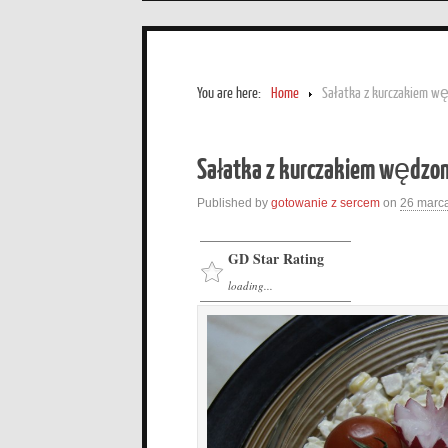
You are here:
Home
Sałatka z kurczakiem w
Sałatka z kurczakiem wędzo
Published by
gotowanie z sercem
on
26 marc
GD Star Rating
loading...