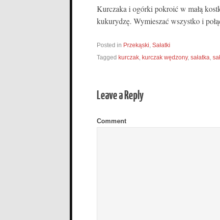
Kurczaka i ogórki pokroić w małą kostk
kukurydzę. Wymieszać wszystko i poł
Posted in
Przekąski
,
Sałatki
Tagged
kurczak
,
kurczak wędzony
,
sałatka
,
sa
Leave a Reply
Comment