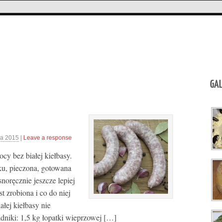
GAL
ia 2015
|
Leave a response
y bez białej kiełbasy.
ku, pieczona, gotowana
noręcznie jeszcze lepiej
t zrobiona i co do niej
łej kiełbasy nie
dniki: 1,5 kg łopatki wieprzowej […]