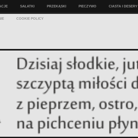
ACJE
SAŁATKI
PRZEKĄSKI
PIECZYWO
CIASTA I DESERY
IE
COOKIE POLICY