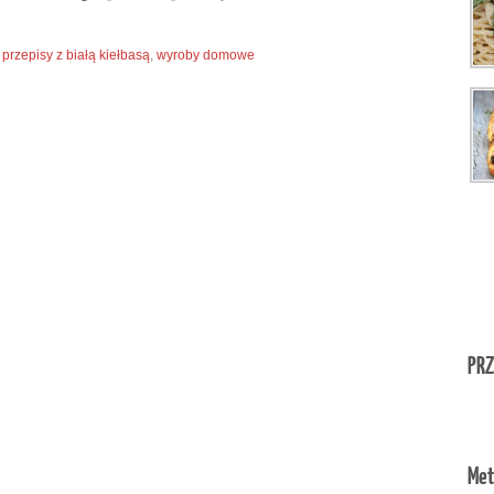
,
przepisy z białą kiełbasą
,
wyroby domowe
PRZ
Met