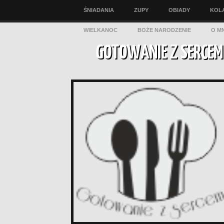
ŚNIADANIA
ZUPY
OBIADY
KOL
WIELKANOC
BOŻE NARODZENIE
O MN
GOTOWANIE Z SERCEM