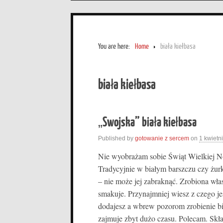
You are here:
Home
biała kiełbasa
biała kiełbasa
„Swojska” biała kiełbasa
Published by
gotowanie z sercem
on
1 kwietn
Nie wyobrażam sobie Świąt Wielkiej Noc
Tradycyjnie w białym barszczu czy żur
– nie może jej zabraknąć. Zrobiona włas
smakuje. Przynajmniej wiesz z czego jes
dodajesz a wbrew pozorom zrobienie bia
zajmuje zbyt dużo czasu. Polecam. Skła