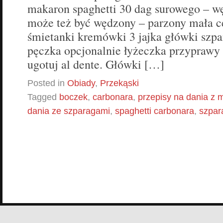
makaron spaghetti 30 dag surowego – 
może też być wędzony – parzony mała c
śmietanki kremówki 3 jajka główki szp
pęczka opcjonalnie łyżeczka przyprawy
ugotuj al dente. Główki […]
Posted in
Obiady
,
Przekąski
Tagged
boczek
,
carbonara
,
przepisy na dania z
dania ze szparagami
,
spaghetti carbonara
,
szpar