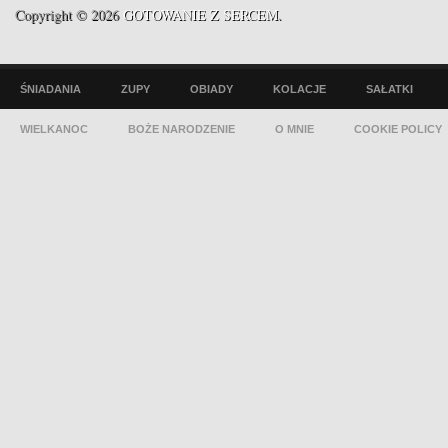
Copyright © 2026
GOTOWANIE Z SERCEM
.
ŚNIADANIA
ZUPY
OBIADY
KOLACJE
SAŁATKI
WIELKANOC
BOŻE NARODZENIE
O MNIE
COOKIE POLICY