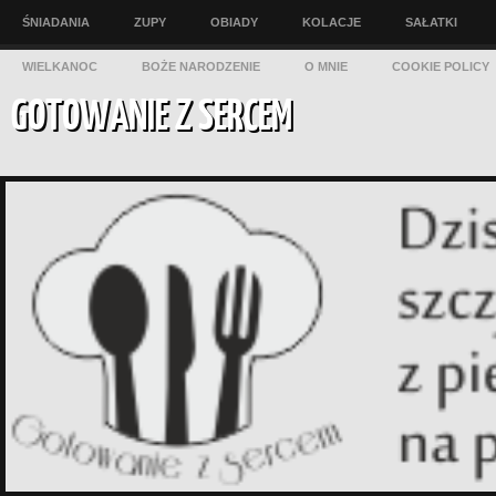
ŚNIADANIA
ZUPY
OBIADY
KOLACJE
SAŁATKI
WIELKANOC
BOŻE NARODZENIE
O MNIE
COOKIE POLICY
GOTOWANIE Z SERCEM