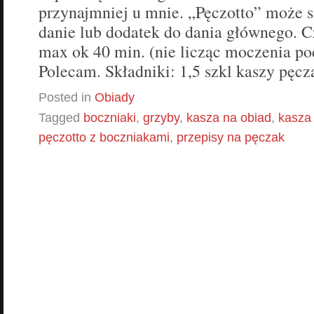
przynajmniej u mnie. „Pęczotto” może 
danie lub dodatek do dania głównego. C
max ok 40 min. (nie licząc moczenia p
Polecam. Składniki: 1,5 szkl kaszy pęc
Posted in
Obiady
Tagged
boczniaki
,
grzyby
,
kasza na obiad
,
kasza
pęczotto z boczniakami
,
przepisy na pęczak