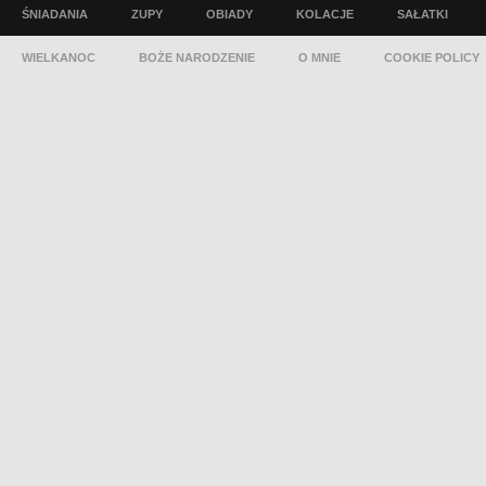
ŚNIADANIA
ZUPY
OBIADY
KOLACJE
SAŁATKI
WIELKANOC
BOŻE NARODZENIE
O MNIE
COOKIE POLICY