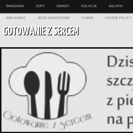
ŚNIADANIA
ZUPY
OBIADY
KOLACJE
SAŁATKI
WIELKANOC
BOŻE NARODZENIE
O MNIE
COOKIE POLICY
GOTOWANIE Z SERCEM