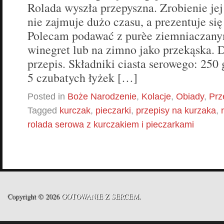
Rolada wyszła przepyszna. Zrobienie jej
nie zajmuje dużo czasu, a prezentuje si
Polecam podawać z purèe ziemniaczanym
winegret lub na zimno jako przekąska. 
przepis. Składniki ciasta serowego: 250 g
5 czubatych łyżek […]
Posted in
Boże Narodzenie
,
Kolacje
,
Obiady
,
Prz
Tagged
kurczak
,
pieczarki
,
przepisy na kurzaka
,
rolada serowa z kurczakiem i pieczarkami
Copyright © 2026
GOTOWANIE Z SERCEM
.