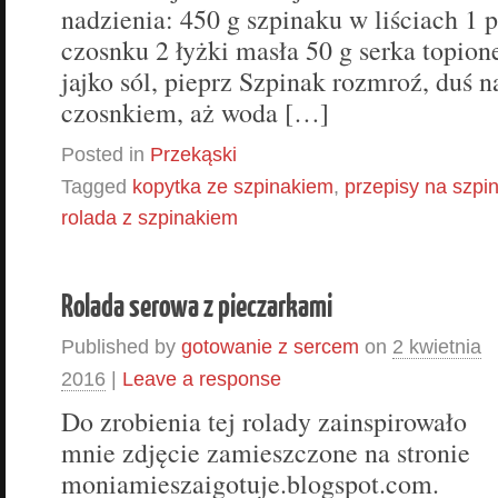
nadzienia: 450 g szpinaku w liściach 1 
czosnku 2 łyżki masła 50 g serka topio
jajko sól, pieprz Szpinak rozmroź, duś 
czosnkiem, aż woda […]
Posted in
Przekąski
Tagged
kopytka ze szpinakiem
,
przepisy na szpi
rolada z szpinakiem
Rolada serowa z pieczarkami
Published by
gotowanie z sercem
on
2 kwietnia
2016
|
Leave a response
Do zrobienia tej rolady zainspirowało
mnie zdjęcie zamieszczone na stronie
moniamieszaigotuje.blogspot.com.