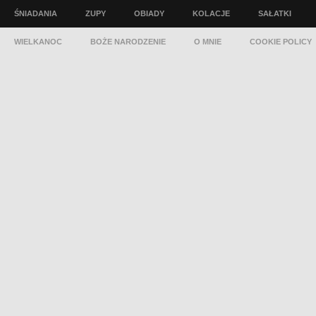
ŚNIADANIA
ZUPY
OBIADY
KOLACJE
SAŁATKI
WIELKANOC
BOŻE NARODZENIE
O MNIE
COOKIE POLICY