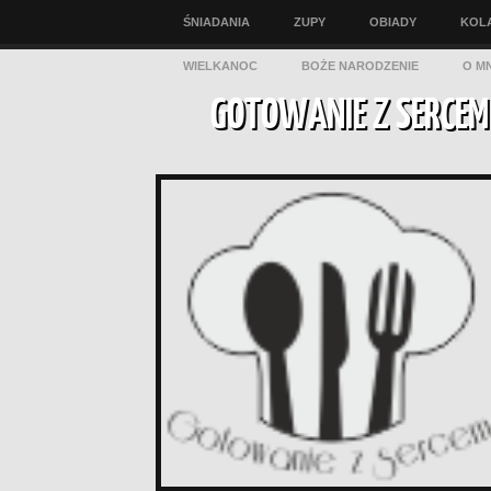
ŚNIADANIA
ZUPY
OBIADY
KOL
WIELKANOC
BOŻE NARODZENIE
O MN
GOTOWANIE Z SERCEM