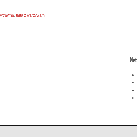
 wytrawna
,
tarta z warzywami
Met