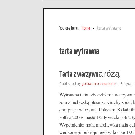
You are here:
Home
tarta wytrawna
tarta wytrawna
Tarta z warzywną różą
Published by
gotowanie z sercem
on
3 styczn
Wytrawna tarta, zboczkiem i warzywam
sera z niebieską pleśnią. Kruchy spód,
chrupiące warzywa. Polecam. Składniki
żółtko 200 g masła 1/2 łyżeczki soli 2
Wypełnienie: mała marchewka mała cuk
wędzonego pokrojonego w kostkę 1/2 śr