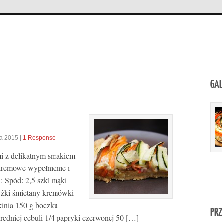
GAL
ia 2015
|
1 Response
i z delikatnym smakiem
 kremowe wypełnienie i
: Spód: 2,5 szkl mąki
 łyżki śmietany kremówki
inia 150 g boczku
PRZ
edniej cebuli 1/4 papryki czerwonej 50 […]