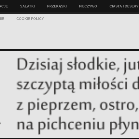
ACJE
SAŁATKI
PRZEKĄSKI
PIECZYWO
CIASTA I DESERY
IE
COOKIE POLICY