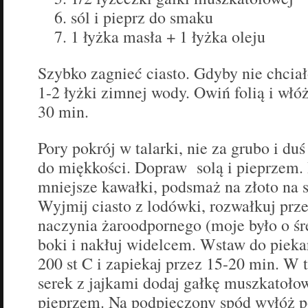
sól i pieprz do smaku
1 łyżka masła + 1 łyżka oleju
Szybko zagnieć ciasto. Gdyby nie chciał
1-2 łyżki zimnej wody. Owiń folią i włó
30 min.
Pory pokrój w talarki, nie za grubo i du
do miękkości. Dopraw solą i pieprzem.
mniejsze kawałki, podsmaż na złoto na s
Wyjmij ciasto z lodówki, rozwałkuj prze
naczynia żaroodpornego (moje było o śr
boki i nakłuj widelcem. Wstaw do pieka
200 st C i zapiekaj przez 15-20 min. W 
serek z jajkami dodaj gałkę muszkatołow
pieprzem. Na podpieczony spód wyłóż po