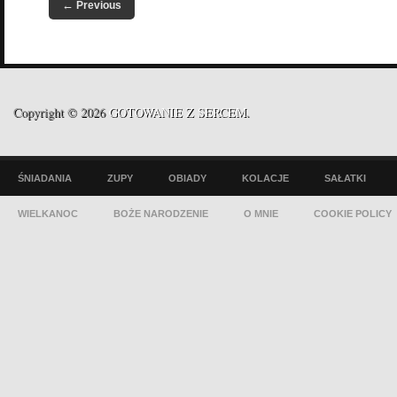
←
Previous
Copyright © 2026
GOTOWANIE Z SERCEM
.
ŚNIADANIA
ZUPY
OBIADY
KOLACJE
SAŁATKI
WIELKANOC
BOŻE NARODZENIE
O MNIE
COOKIE POLICY