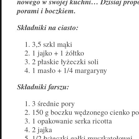
nowego w swojej kuchni… Dzisiaj propon
porami i boczkiem.
Składniki na ciasto:
3,5 szkl mąki
1 jajko + 1 żółtko
2 płaskie łyżeczki soli
1 masło + 1/4 margaryny
Składniki farszu:
3 średnie pory
150 g boczku wędzonego cienko p
1 opakowanie serka ricotta
2 jajka
1/2 łyżeczki gałki muszkatołowej