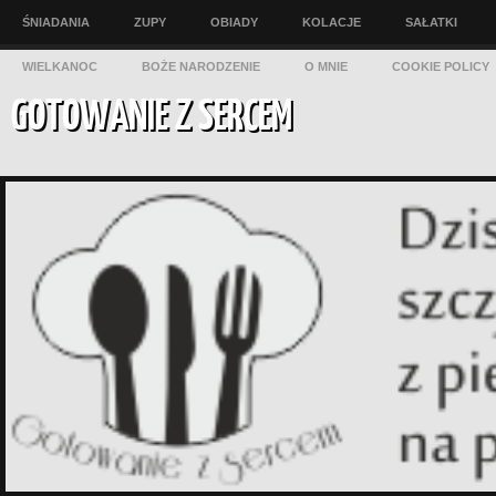
ŚNIADANIA
ZUPY
OBIADY
KOLACJE
SAŁATKI
WIELKANOC
BOŻE NARODZENIE
O MNIE
COOKIE POLICY
GOTOWANIE Z SERCEM