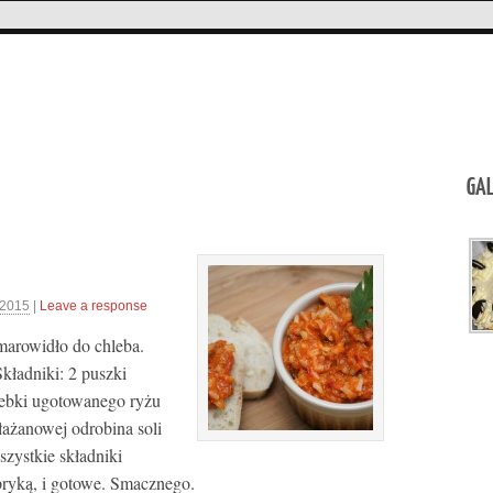
GAL
 2015
|
Leave a response
arowidło do chleba.
kładniki: 2 puszki
ebki ugotowanego ryżu
łażanowej odrobina soli
szystkie składniki
pryką, i gotowe. Smacznego.