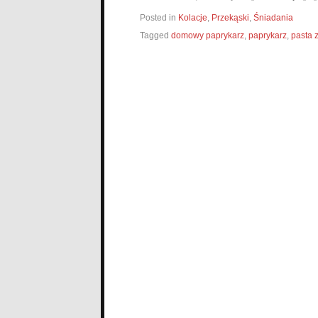
Posted in
Kolacje
,
Przekąski
,
Śniadania
Tagged
domowy paprykarz
,
paprykarz
,
pasta z