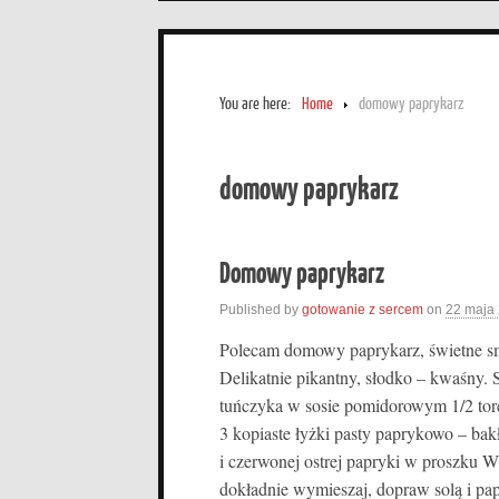
You are here:
Home
domowy paprykarz
domowy paprykarz
Domowy paprykarz
Published by
gotowanie z sercem
on
22 maja
Polecam domowy paprykarz, świetne sm
Delikatnie pikantny, słodko – kwaśny. S
tuńczyka w sosie pomidorowym 1/2 tor
3 kopiaste łyżki pasty paprykowo – bak
i czerwonej ostrej papryki w proszku W
dokładnie wymieszaj, dopraw solą i pa