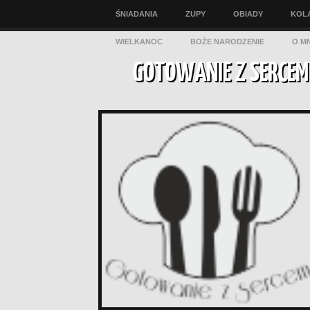
ŚNIADANIA
ZUPY
OBIADY
KOL
WIELKANOC
BOŻE NARODZENIE
O MN
GOTOWANIE Z SERCEM