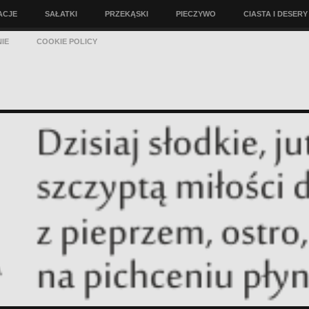
ACJE
SAŁATKI
PRZEKĄSKI
PIECZYWO
CIASTA I DESERY
IE
COOKIE POLICY