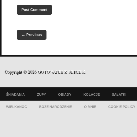
←
Previous
Copyright © 2026
GOTOWANIE Z SERCEM
.
ŚNIADANIA
ZUPY
OBIADY
KOLACJE
SAŁATKI
WIELKANOC
BOŻE NARODZENIE
O MNIE
COOKIE POLICY