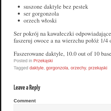
suszone daktyle bez pestek
ser gorgonzola
orzech włoski
Ser pokrój na kawałeczki odpowiadające 
faszeruj owoce a na wierzchu połóż 1/4
Faszerowane daktyle
,
10.0
out of
10
bas
Posted in
Przekąski
Tagged
daktyle
,
gorgonzola
,
orzechy
,
przekąski
Leave a Reply
Comment