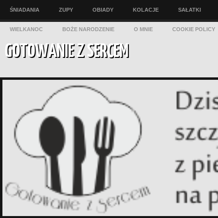
ŚNIADANIA
ZUPY
OBIADY
KOLACJE
SAŁATKI
WIELKANOC
BOŻE NARODZENIE
O MNIE
COOKIE POLICY
GOTOWANIE Z SERCEM