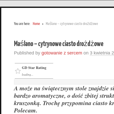
You are here:
Home
Maślano – cytrynowe ciasto drożdżowe
Maślano – cytrynowe ciasto drożdżowe
Published by
gotowanie z sercem
on
3 kwietnia 
GD Star Rating
loading...
A może na świątecznym stole znajdzie si
bardzo aromatyczne, o dość zbitej struk
kruszonką. Trochę przypomina ciasto k
Polecam.