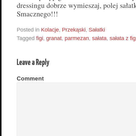
dressingu dobrze wymieszaj, polej sałat
Smacznego!!!
Posted in
Kolacje
,
Przekąski
,
Sałatki
Tagged
figi
,
granat
,
parmezan
,
sałata
,
sałata z fi
Leave a Reply
Comment