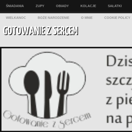
ŚNIADANIA
ZUPY
OBIADY
KOLACJE
SAŁATKI
WIELKANOC
BOŻE NARODZENIE
O MNIE
COOKIE POLICY
GOTOWANIE Z SERCEM