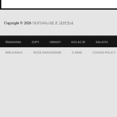
Copyright © 2026
GOTOWANIE Z SERCEM
.
ŚNIADANIA
ZUPY
OBIADY
KOLACJE
SAŁATKI
WIELKANOC
BOŻE NARODZENIE
O MNIE
COOKIE POLICY