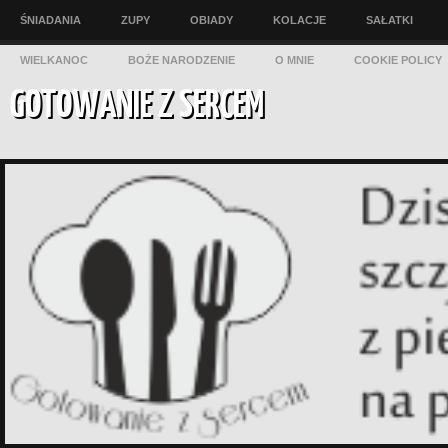
ŚNIADANIA
ZUPY
OBIADY
KOLACJE
SAŁATKI
WIELKANOC
BOŻE NARODZENIE
O MNIE
COOKIE POLICY
GOTOWANIE Z SERCEM