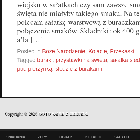
wiejsku w sałatkach czy sam zawsze sma
święta nie miałyby takiego smaku. Na t
polecam sałatkę warstwową z buraczkam
połączenie smaków. Składniki: ok 400 g
a’la […]
Posted in
Boże Narodzenie
,
Kolacje
,
Przekąski
Tagged
buraki
,
przystawki na święta
,
sałatka śle
pod pierzynką
,
śledzie z burakami
Copyright © 2026
GOTOWANIE Z SERCEM
.
ŚNIADANIA
ZUPY
OBIADY
KOLACJE
SAŁATKI