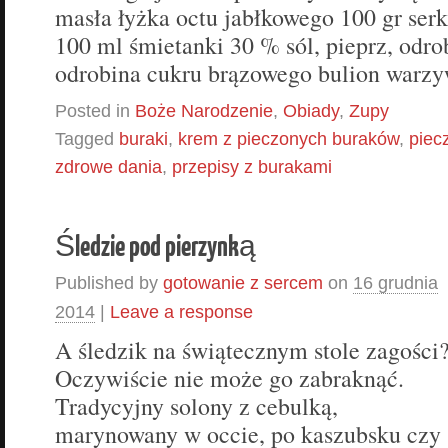
masła łyżka octu jabłkowego 100 gr ser
100 ml śmietanki 30 % sól, pieprz, odr
odrobina cukru brązowego bulion warz
Posted in
Boże Narodzenie
,
Obiady
,
Zupy
Tagged
buraki
,
krem z pieczonych buraków
,
piec
zdrowe dania
,
przepisy z burakami
Śledzie pod pierzynką
Published by
gotowanie z sercem
on
16 grudnia
2014
|
Leave a response
A śledzik na świątecznym stole zagości
Oczywiście nie może go zabraknąć.
Tradycyjny solony z cebulką,
marynowany w occie, po kaszubsku czy