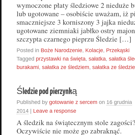
wymoczone płaty śledziowe 2 nieduże b
lub ugotowane – osobiście uważam, iż p
smaczniejsze 3 korniszony 3 jajka niedu
ugotowane ziemniaki jabłko ostry majon
szczypta czarnego pieprzu Śledzie […]
Posted in
Boże Narodzenie
,
Kolacje
,
Przekąski
Tagged
przystawki na święta
,
sałatka
,
sałatka śl
burakami
,
sałatka ze śledziem
,
sałatka ze śledzi
Śledzie pod pierzynką
Published by
gotowanie z sercem
on
16 grudnia
2014
|
Leave a response
A śledzik na świątecznym stole zagości
Oczywiście nie może go zabraknąć.