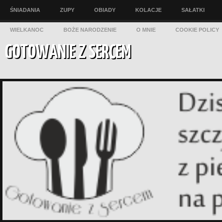
ŚNIADANIA
ZUPY
OBIADY
KOLACJE
SAŁATKI
WIELKANOC
BOŻE NARODZENIE
O MNIE
COOKIE POLICY
GOTOWANIE Z SERCEM