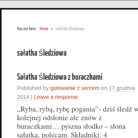
You are here:
Home
sałatka śledziowa
sałatka śledziowa
Sałatka śledziowa z buraczkami
Published by
gotowanie z sercem
on
17 grudnia
2014
|
Leave a response
„Ryba, rybą, rybę pogania”- dziś śledź 
kolejnej odsłonie ale znów z
buraczkami… pyszna słodko – słona
sałatka, polecam. Składniki: 4