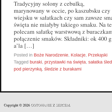
Tradycyjny solony z cebulką,
marynowany w occie, po kaszubsku czy
wiejsku w sałatkach czy sam zawsze sma
święta nie miałyby takiego smaku. Na t
polecam sałatkę warstwową z buraczkam
połączenie smaków. Składniki: ok 400 g
a’la […]
Posted in
Boże Narodzenie
,
Kolacje
,
Przekąski
Tagged
buraki
,
przystawki na święta
,
sałatka śle
pod pierzynką
,
śledzie z burakami
Copyright © 2026
GOTOWANIE Z SERCEM
.