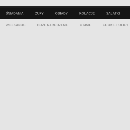
ŚNIADANIA
ZUPY
OBIADY
KOLACJE
SAŁATKI
WIELKANOC
BOŻE NARODZENIE
O MNIE
COOKIE POLICY