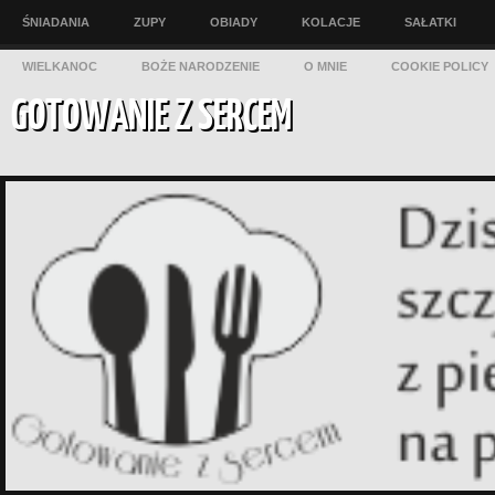
ŚNIADANIA
ZUPY
OBIADY
KOLACJE
SAŁATKI
WIELKANOC
BOŻE NARODZENIE
O MNIE
COOKIE POLICY
GOTOWANIE Z SERCEM