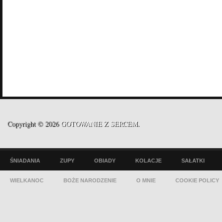
Copyright © 2026
GOTOWANIE Z SERCEM
.
ŚNIADANIA
ZUPY
OBIADY
KOLACJE
SAŁATKI
WIELKANOC
BOŻE NARODZENIE
O MNIE
COOKIE POLICY