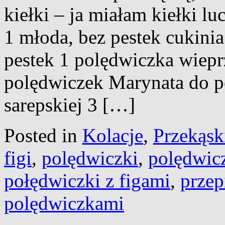
kiełki – ja miałam kiełki lu
1 młoda, bez pestek cukinia
pestek 1 polędwiczka wiepr
polędwiczek Marynata do po
sarepskiej 3 […]
Posted in
Kolacje
,
Przekąsk
figi
,
polędwiczki
,
polędwicz
połędwiczki z figami
,
przep
polędwiczkami