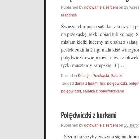
Published by
gotowanie z sercem
on
29 wrze
response
Świeża, chrupiąca sałatka, z soczystą 
na przekąskę, lekki obiad lub kolację. Sk
miałam kiełki lucerny mix sałat z sałatą
pestek cukinia 2 figi mała kiść winogro
polędwiczka wieprzowa oliwa z oliwek
łyżki musztardy sarepskiej 3 […]
Posted in
Kolacje
,
Przekąski
,
Sałatki
Tagged
dania z figami
,
figi
,
polędwiczki
,
polędw
polędwiczki
,
sałatka z polędwiczkami
Polędwiczki z kurkami
Published by
gotowanie z sercem
on
25 sierp
Sezon na grzyby zaczyna się na dobre,