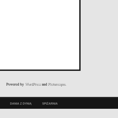
Powered by
WordPress
and
Picturesque
.
DANIA Z DYNIĄ
SPIŻARNIA