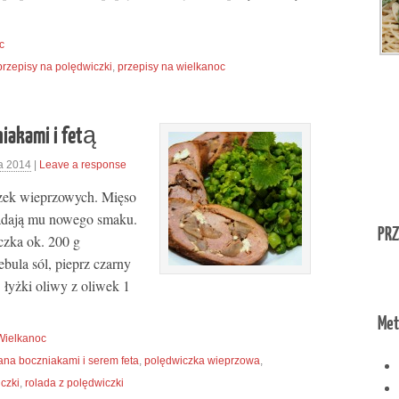
c
przepisy na polędwiczki
,
przepisy na wielkanoc
iakami i fetą
a 2014
|
Leave a response
czek wieprzowych. Mięso
 nadają mu nowego smaku.
PRZ
czka ok. 200 g
bula sól, pieprz czarny
3 łyżki oliwy z oliwek 1
Met
Wielkanoc
na boczniakami i serem feta
,
polędwiczka wieprzowa
,
czki
,
rolada z polędwiczki