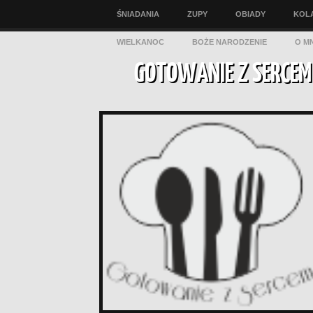
ŚNIADANIA
ZUPY
OBIADY
KOL
WIELKANOC
BOŻE NARODZENIE
O MN
GOTOWANIE Z SERCEM