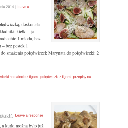
śnia 2014
|
Leave a
polędwiczką, doskonała
ładniki: kiełki – ja
 radicchio 1 młoda, bez
n – bez pestek 1
 do smażenia polędwiczek Marynata do polędwiczki: 2
iczki na sałecie z figami
,
połędwiczki z figami
,
przepisy na
nia 2014
|
Leave a response
 a kurki można było już