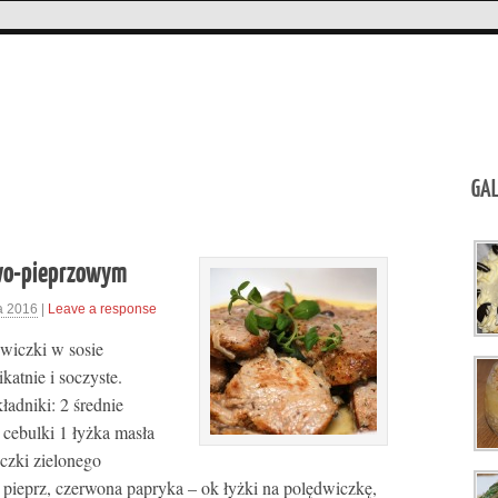
GAL
owo-pieprzowym
a 2016
|
Leave a response
wiczki w sosie
atnie i soczyste.
adniki: 2 średnie
 cebulki 1 łyżka masła
czki zielonego
pieprz, czerwona papryka – ok łyżki na polędwiczkę,