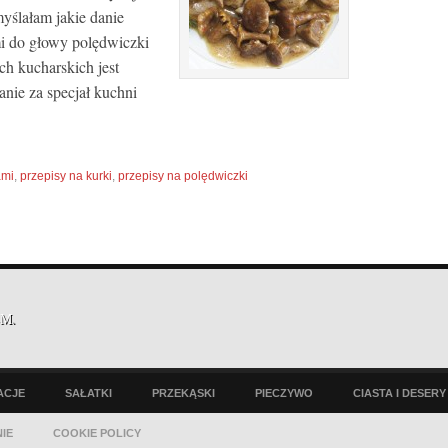
yślałam jakie danie
mi do głowy polędwiczki
ch kucharskich jest
nie za specjał kuchni
ami
,
przepisy na kurki
,
przepisy na polędwiczki
EM
.
ACJE
SAŁATKI
PRZEKĄSKI
PIECZYWO
CIASTA I DESERY
IE
COOKIE POLICY