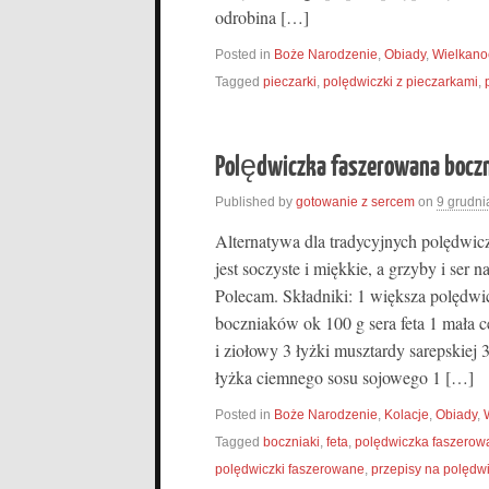
odrobina […]
Posted in
Boże Narodzenie
,
Obiady
,
Wielkano
Tagged
pieczarki
,
polędwiczki z pieczarkami
,
Polędwiczka faszerowana boczn
Published by
gotowanie z sercem
on
9 grudni
Alternatywa dla tradycyjnych polędwi
jest soczyste i miękkie, a grzyby i ser
Polecam. Składniki: 1 większa polędwi
boczniaków ok 100 g sera feta 1 mała ce
i ziołowy 3 łyżki musztardy sarepskiej 
łyżka ciemnego sosu sojowego 1 […]
Posted in
Boże Narodzenie
,
Kolacje
,
Obiady
,
Tagged
boczniaki
,
feta
,
polędwiczka faszerowa
polędwiczki faszerowane
,
przepisy na polędwi