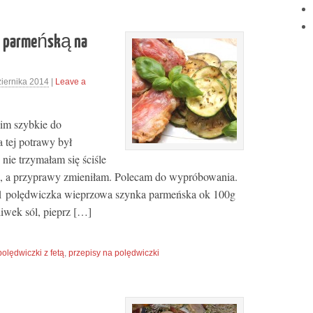
ą parmeńską na
iernika 2014
|
Leave a
kim szybkie do
 tej potrawy był
nie trzymałam się ściśle
i, a przyprawy zmieniłam. Polecam do wypróbowania.
ia 1 polędwiczka wieprzowa szynka parmeńska ok 100g
oliwek sól, pieprz […]
polędwiczki z fetą
,
przepisy na polędwiczki