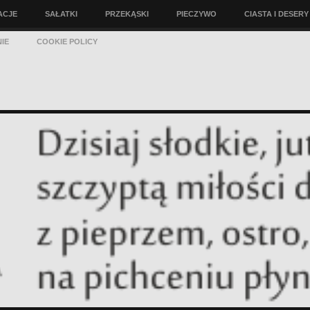
ACJE
SAŁATKI
PRZEKĄSKI
PIECZYWO
CIASTA I DESERY
IE
COOKIE POLICY