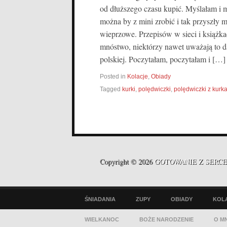
od dłuższego czasu kupić. Myślałam i m
można by z mini zrobić i tak przyszły 
wieprzowe. Przepisów w sieci i książka
mnóstwo, niektórzy nawet uważają to da
polskiej. Poczytałam, poczytałam i […]
Posted in
Kolacje
,
Obiady
Tagged
kurki
,
polędwiczki
,
polędwiczki z kurk
Copyright © 2026
GOTOWANIE Z SERC
ŚNIADANIA
ZUPY
OBIADY
KOL
WIELKANOC
BOŻE NARODZENIE
O MN