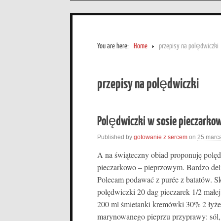
You are here:
Home
przepisy na polędwiczki
przepisy na polędwiczki
Polędwiczki w sosie pieczark
Published by
gotowanie z sercem
on
25 marc
A na świąteczny obiad proponuję polęd
pieczarkowo – pieprzowym. Bardzo delik
Polecam podawać z purée z batatów. Skł
polędwiczki 20 dag pieczarek 1/2 małej
200 ml śmietanki kremówki 30% 2 łyże
marynowanego pieprzu przyprawy: sól, 