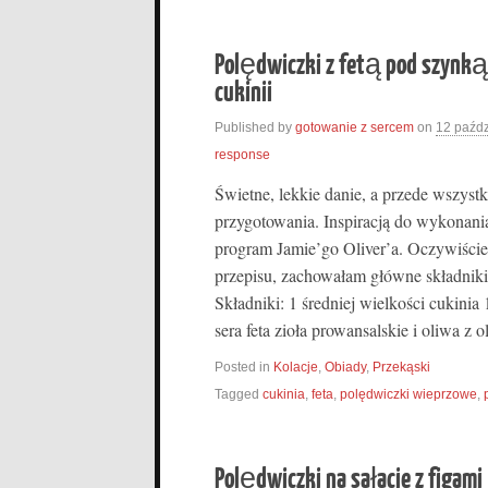
Polędwiczki z fetą pod szynk
cukinii
Published by
gotowanie z sercem
on
12 paźdz
response
Świetne, lekkie danie, a przede wszyst
przygotowania. Inspiracją do wykonania
program Jamie’go Oliver’a. Oczywiście 
przepisu, zachowałam główne składnik
Składniki: 1 średniej wielkości cukin
sera feta zioła prowansalskie i oliwa z 
Posted in
Kolacje
,
Obiady
,
Przekąski
Tagged
cukinia
,
feta
,
polędwiczki wieprzowe
,
Polędwiczki na sałacie z figami