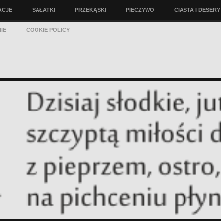
ACJE
SAŁATKI
PRZEKĄSKI
PIECZYWO
CIASTA I DESERY
IE
COOKIE POLICY