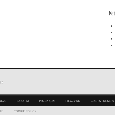
Met
EM
.
ACJE
SAŁATKI
PRZEKĄSKI
PIECZYWO
CIASTA I DESERY
IE
COOKIE POLICY