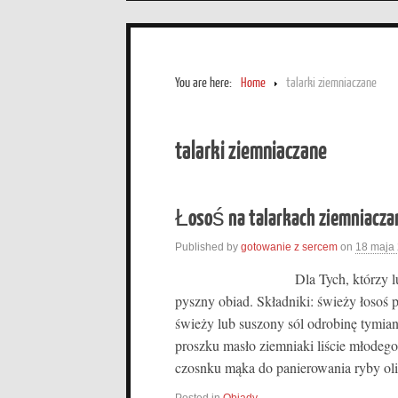
You are here:
Home
talarki ziemniaczane
talarki ziemniaczane
Łosoś na talarkach ziemniacza
Published by
gotowanie z sercem
on
18 maja
Dla Tych, którzy lubią ry
pyszny obiad. Składniki: świeży łosoś 
świeży lub suszony sól odrobinę tymian
proszku masło ziemniaki liście młodeg
czosnku mąka do panierowania ryby ol
Posted in
Obiady