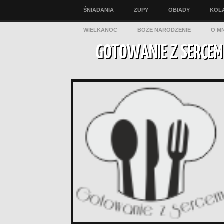
ŚNIADANIA
ZUPY
OBIADY
KOL
WIELKANOC
BOŻE NARODZENIE
O MN
GOTOWANIE Z SERCEM