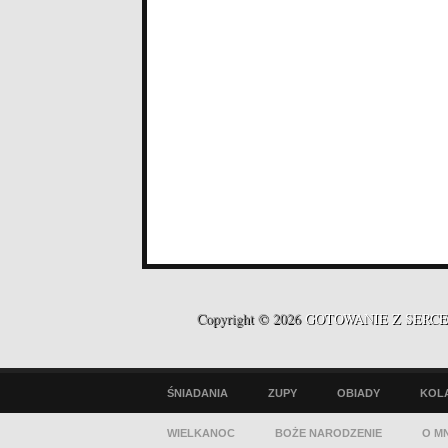
Copyright © 2026
GOTOWANIE Z SERC
ŚNIADANIA
ZUPY
OBIADY
KOL
WIELKANOC
BOŻE NARODZENIE
O MN