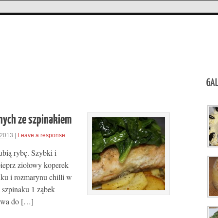
GAL
nych ze szpinakiem
 2013
|
Leave a response
bę. Szybki i
pieprz ziołowy koperek
ku i rozmarynu chilli w
o szpinaku 1 ząbek
iwa do […]