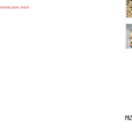
ziemniaczane
,
łosoś
PRZ