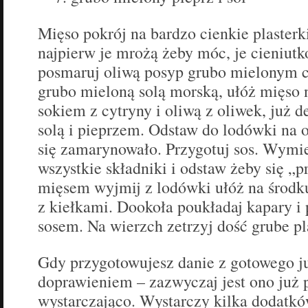
Mięso pokrój na bardzo cienkie plasterk
najpierw je mrożą żeby móc, je cieniutko
posmaruj oliwą posyp grubo mielonym 
grubo mieloną solą morską, ułóż mięso n
sokiem z cytryny i oliwą z oliwek, już d
solą i pieprzem. Odstaw do lodówki na 
się zamarynowało. Przygotuj sos. Wymie
wszystkie składniki i odstaw żeby się „p
mięsem wyjmij z lodówki ułóż na środku
z kiełkami. Dookoła poukładaj kapary i
sosem. Na wierzch zetrzyj dość grube pla
Gdy przygotowujesz danie z gotowego j
doprawieniem – zazwyczaj jest ono już
wystarczająco. Wystarczy kilka dodatkó