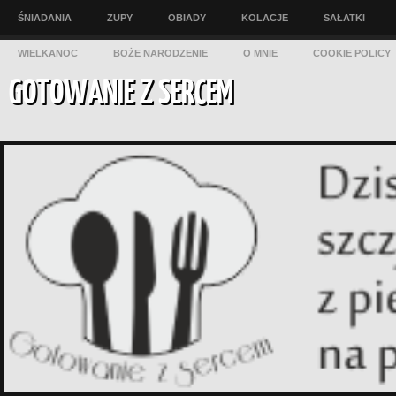
ŚNIADANIA
ZUPY
OBIADY
KOLACJE
SAŁATKI
WIELKANOC
BOŻE NARODZENIE
O MNIE
COOKIE POLICY
GOTOWANIE Z SERCEM