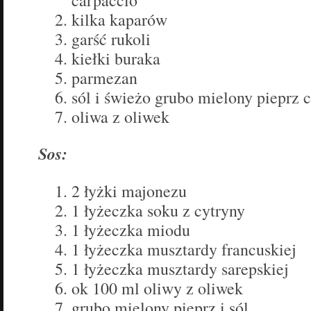
carpaccio
kilka kaparów
garść rukoli
kiełki buraka
parmezan
sól i świeżo grubo mielony pieprz 
oliwa z oliwek
Sos:
2 łyżki majonezu
1 łyżeczka soku z cytryny
1 łyżeczka miodu
1 łyżeczka musztardy francuskiej
1 łyżeczka musztardy sarepskiej
ok 100 ml oliwy z oliwek
grubo mielony pieprz i sól