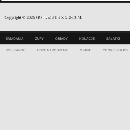
Copyright © 2026
GOTOWANIE Z SERCEM
.
ŚNIADANIA
ZUPY
OBIADY
KOLACJE
SAŁATKI
WIELKANOC
BOŻE NARODZENIE
O MNIE
COOKIE POLICY