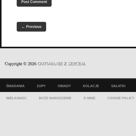
←
Previous
Copyright © 2026
GOTOWANIE Z SERCEM
.
ŚNIADANIA
ZUPY
OBIADY
KOLACJE
SAŁATKI
WIELKANOC
BOŻE NARODZENIE
O MNIE
COOKIE POLICY