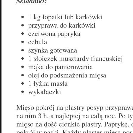
Składniki:
1 kg łopatki lub karkówki
przyprawa do karkówki
czerwona papryka
cebula
szynka gotowana
1 słoiczek musztardy francuskiej
mąka do panierowania
olej do podsmażenia mięsa
1 łyżka masła
wykałaczki
Mięso pokrój na plastry posyp przypraw
na nim 3 h, a najlepiej na całą noc. Po t
mięso na dość cienkie plastry. Paprykę, 
pokrój w paski. Każdy plaster mięsa po