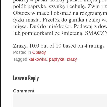
połóż paprykę, szynkę i cebulę. Zwiń i 
Obtocz w mące i obsmaż na rozgrzanym
łyżki masła. Przełóż do garnka i zalej 
mięsa. Duś do miękkości. Podawaj z dow
lub pomidorkami ze śmietaną. SMACZ
Zrazy
,
10.0
out of
10
based on
4
ratings
Posted in
Obiady
Tagged
karkówka
,
papryka
,
zrazy
Leave a Reply
Comment