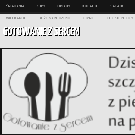
ŚNIADANIA
ZUPY
OBIADY
KOLACJE
SAŁATKI
WIELKANOC
BOŻE NARODZENIE
O MNIE
COOKIE POLICY
GOTOWANIE Z SERCEM