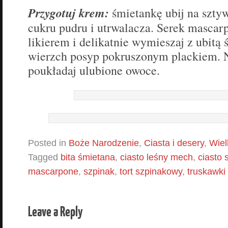
Przygotuj krem:
śmietankę ubij na szty
cukru pudru i utrwalacza. Serek mascar
likierem i delikatnie wymieszaj z ubitą 
wierzch posyp pokruszonym plackiem. 
poukładaj ulubione owoce.
Posted in
Boże Narodzenie
,
Ciasta i desery
,
Wiel
Tagged
bita śmietana
,
ciasto leśny mech
,
ciasto
mascarpone
,
szpinak
,
tort szpinakowy
,
truskawki
Leave a Reply