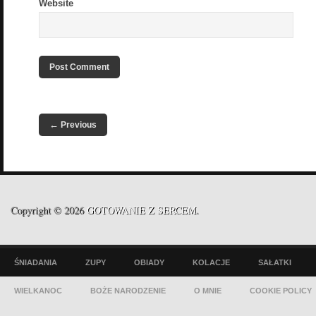
Website
←
Previous
Copyright © 2026
GOTOWANIE Z SERCEM
.
ŚNIADANIA
ZUPY
OBIADY
KOLACJE
SAŁATKI
WIELKANOC
BOŻE NARODZENIE
O MNIE
COOKIE POLICY