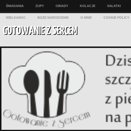
ŚNIADANIA
ZUPY
OBIADY
KOLACJE
SAŁATKI
WIELKANOC
BOŻE NARODZENIE
O MNIE
COOKIE POLICY
GOTOWANIE Z SERCEM