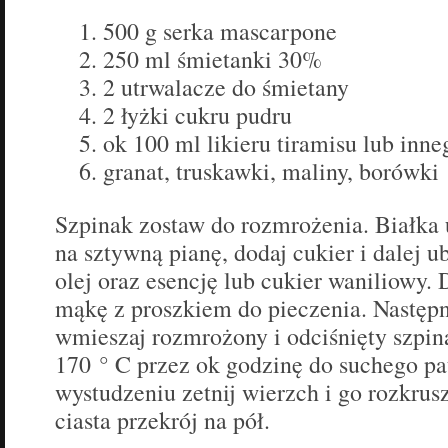
500 g serka mascarpone
250 ml śmietanki 30%
2 utrwalacze do śmietany
2 łyżki cukru pudru
ok 100 ml likieru tiramisu lub inn
granat, truskawki, maliny, borówki
Szpinak zostaw do rozmrożenia. Białka u
na sztywną pianę, dodaj cukier i dalej ubi
olej oraz esencję lub cukier waniliowy.
mąkę z proszkiem do pieczenia. Następn
wmieszaj rozmrożony i odciśnięty szpin
170 ° C przez ok godzinę do suchego pa
wystudzeniu zetnij wierzch i go rozkrusz
ciasta przekrój na pół.