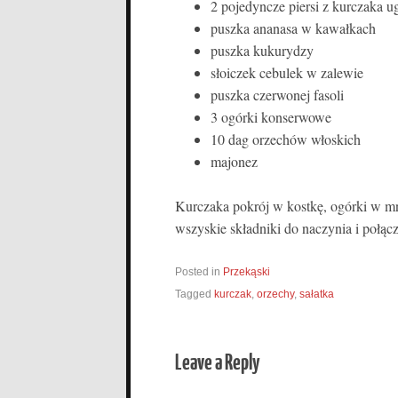
2 pojedyncze piersi z kurczaka u
puszka ananasa w kawałkach
puszka kukurydzy
słoiczek cebulek w zalewie
puszka czerwonej fasoli
3 ogórki konserwowe
10 dag orzechów włoskich
majonez
Kurczaka pokrój w kostkę, ogórki w mn
wszyskie składniki do naczynia i połą
Posted in
Przekąski
Tagged
kurczak
,
orzechy
,
sałatka
Leave a Reply