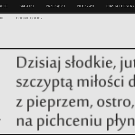
ACJE
SAŁATKI
PRZEKĄSKI
PIECZYWO
CIASTA I DESERY
IE
COOKIE POLICY