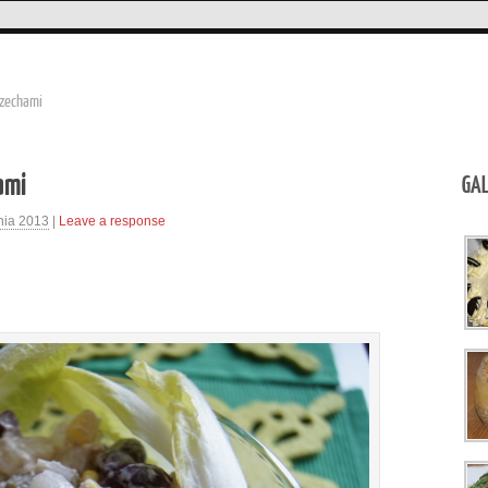
rzechami
ami
GAL
nia 2013
|
Leave a response