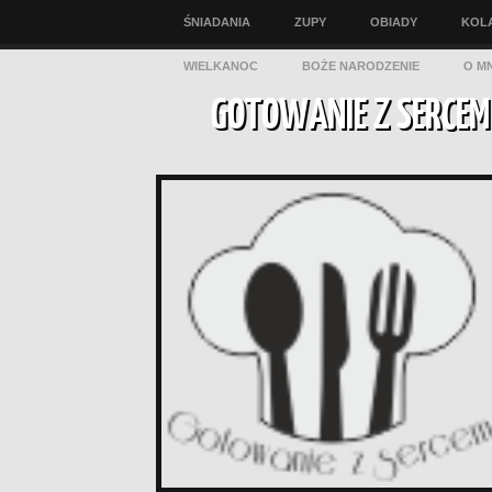
ŚNIADANIA
ZUPY
OBIADY
KOL
WIELKANOC
BOŻE NARODZENIE
O MN
GOTOWANIE Z SERCEM