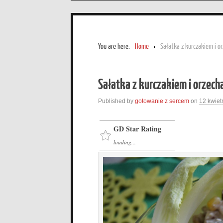
You are here:
Home
Sałatka z kurczakiem i o
Sałatka z kurczakiem i orzech
Published by
gotowanie z sercem
on
12 kwiet
GD Star Rating
loading...