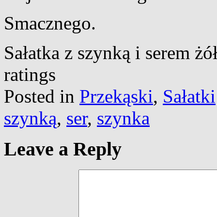
Smacznego.
Sałatka z szynką i serem żó
ratings
Posted in
Przekąski
,
Sałatki
szynką
,
ser
,
szynka
Leave a Reply