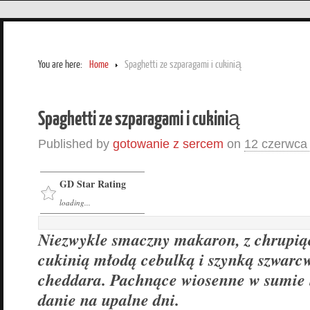
You are here:
Home
Spaghetti ze szparagami i cukinią
Spaghetti ze szparagami i cukinią
Published by
gotowanie z sercem
on
12 czerwca
GD Star Rating
loading...
Niezwykle smaczny makaron, z chrupią
cukinią młodą cebulką i szynką szwarc
cheddara. Pachnące wiosenne w sumie l
danie na upalne dni.