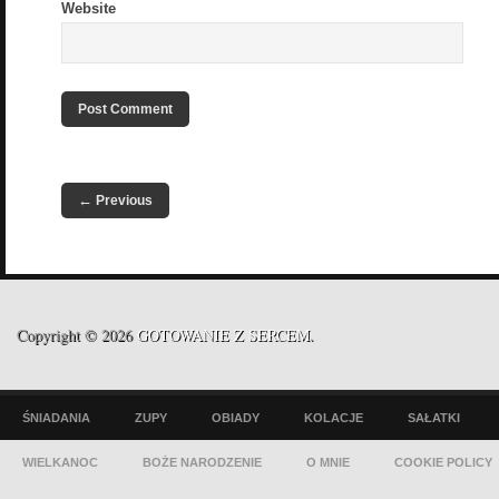
Website
←
Previous
Copyright © 2026
GOTOWANIE Z SERCEM
.
ŚNIADANIA
ZUPY
OBIADY
KOLACJE
SAŁATKI
WIELKANOC
BOŻE NARODZENIE
O MNIE
COOKIE POLICY