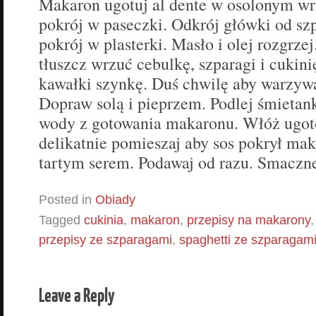
Makaron ugotuj al dente w osolonym wr
pokrój w paseczki. Odkrój główki od sz
pokrój w plasterki. Masło i olej rozgrze
tłuszcz wrzuć cebulkę, szparagi i cukin
kawałki szynkę. Duś chwilę aby warzywa
Dopraw solą i pieprzem. Podlej śmietan
wody z gotowania makaronu. Włóż ugot
delikatnie pomieszaj aby sos pokrył ma
tartym serem. Podawaj od razu. Smaczn
Posted in
Obiady
Tagged
cukinia
,
makaron
,
przepisy na makarony
przepisy ze szparagami
,
spaghetti ze szparagam
Leave a Reply