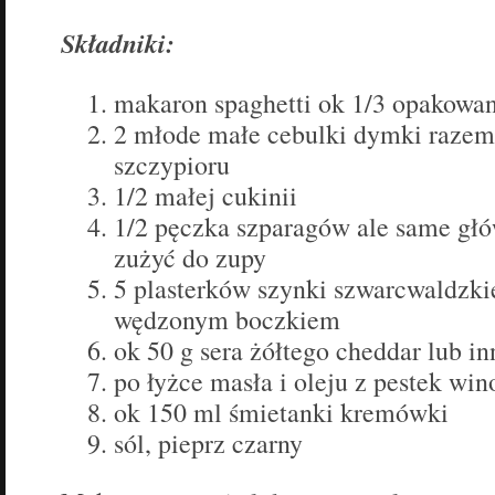
Składniki:
makaron spaghetti ok 1/3 opakowa
2 młode małe cebulki dymki raze
szczypioru
1/2 małej cukinii
1/2 pęczka szparagów ale same głó
zużyć do zupy
5 plasterków szynki szwarcwaldzki
wędzonym boczkiem
ok 50 g sera żółtego cheddar lub i
po łyżce masła i oleju z pestek wi
ok 150 ml śmietanki kremówki
sól, pieprz czarny