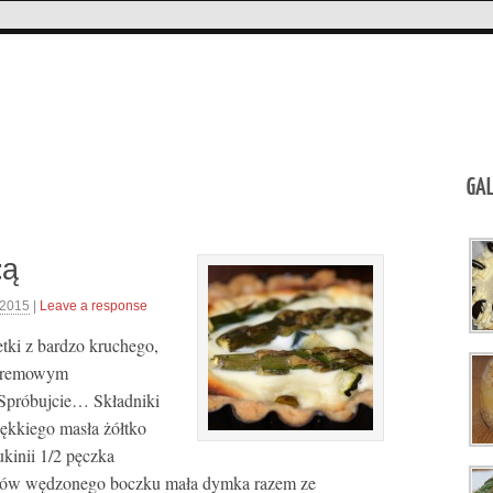
GAL
ttą
 2015
|
Leave a response
letki z bardzo kruchego,
 kremowym
Spróbujcie… Składniki
iękkiego masła żółtko
ukinii 1/2 pęczka
erków wędzonego boczku mała dymka razem ze