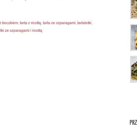
 z boczkiem
,
tarta z ricottą
,
tarta ze szparagami
,
tartaletki
,
etki ze szparagami i ricottą
PRZ