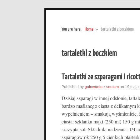
You are here:
Home
tartaletki z boczkiem
tartaletki z boczkiem
Tartaletki ze szparagami i rico
Published by
gotowanie z sercem
on
19 maja
Dzisiaj szparagi w innej odsłonie, tarta
bardzo maślanego ciasta z delikatnym
wypełnieniem – smakują wyśmienicie. 
ciasta: szklanka mąki (250 ml) 150 g m
szczypta soli Składniki nadzienia: 1/4 c
szparagów ok 250 g 5 cienkich plast