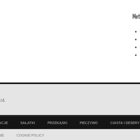
Met
EM
.
ACJE
SAŁATKI
PRZEKĄSKI
PIECZYWO
CIASTA I DESERY
IE
COOKIE POLICY