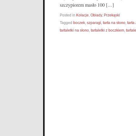
szczypiorem masło 100 […]
Posted in
Kolacje
,
Obiady
,
Przekąski
Tagged
boczek
,
szparagi
,
tarta na słono
,
tarta
tartaletki na słono
,
tartaletki z boczkiem
,
tartal