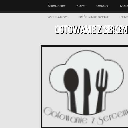
ŚNIADANIA
ZUPY
OBIADY
KOL
WIELKANOC
BOŻE NARODZENIE
O MN
GOTOWANIE Z SERCEM