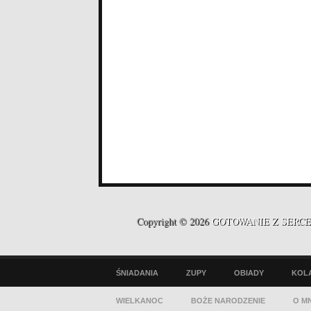
Copyright © 2026
GOTOWANIE Z SERC
ŚNIADANIA
ZUPY
OBIADY
KOL
WIELKANOC
BOŻE NARODZENIE
O MN