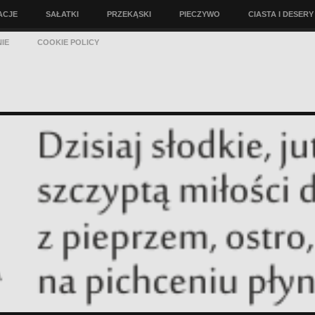
ACJE
SAŁATKI
PRZEKĄSKI
PIECZYWO
CIASTA I DESERY
IE
COOKIE POLICY