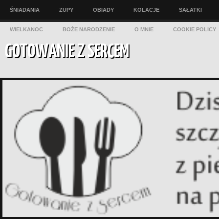
ŚNIADANIA
ZUPY
OBIADY
KOLACJE
SAŁATKI
WIELKANOC
BOŻE NARODZENIE
O MNIE
COOKIE POLICY
GOTOWANIE Z SERCEM