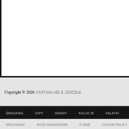
Copyright © 2026
GOTOWANIE Z SERCEM
.
ŚNIADANIA
ZUPY
OBIADY
KOLACJE
SAŁATKI
WIELKANOC
BOŻE NARODZENIE
O MNIE
COOKIE POLICY