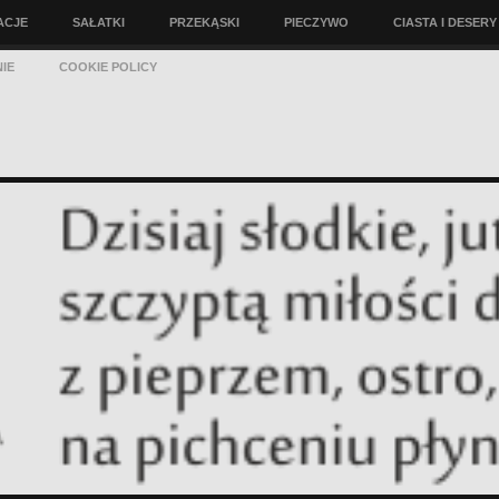
ACJE
SAŁATKI
PRZEKĄSKI
PIECZYWO
CIASTA I DESERY
IE
COOKIE POLICY