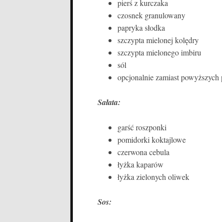
pierś z kurczaka
czosnek granulowany
papryka słodka
szczypta mielonej kolędry
szczypta mielonego imbiru
sól
opcjonalnie zamiast powyższych
Sałata:
garść roszponki
pomidorki koktajlowe
czerwona cebula
łyżka kaparów
łyżka zielonych oliwek
Sos: