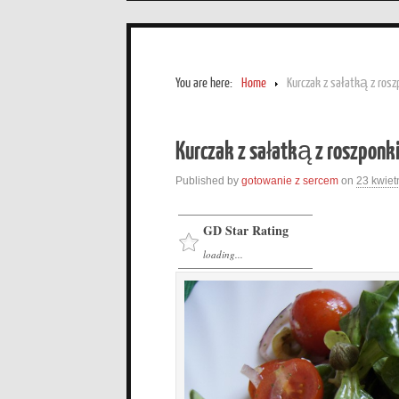
You are here:
Home
Kurczak z sałatką z rosz
Kurczak z sałatką z roszponk
Published by
gotowanie z sercem
on
23 kwiet
GD Star Rating
loading...