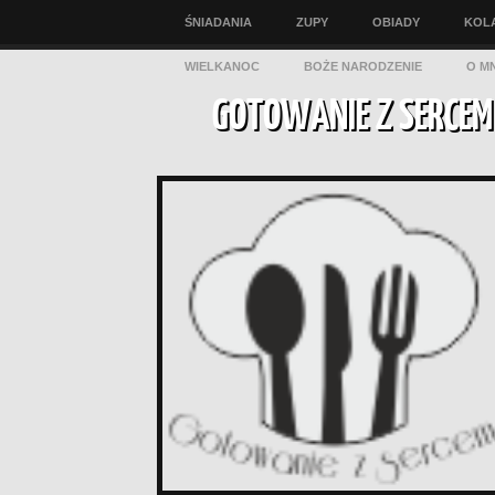
ŚNIADANIA
ZUPY
OBIADY
KOL
WIELKANOC
BOŻE NARODZENIE
O MN
GOTOWANIE Z SERCEM