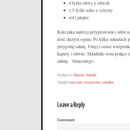
4 łyżki oliwy z oliwek
1,5 łyżki soku z cytryny
sól i pieprz
Kurczaka natrzyj przyprawami i włóż na
dość dużym ogniu. Po kilku minutach p
przygotuj sałatę. Umyj i osusz roszpon
kapary i oliwki. Składniki sosu połącz 
sałatą. Smacznego.
Posted in
Obiady
,
Sałatki
Tagged
kurczak
,
roszponka
,
sałatka
Leave a Reply
Comment