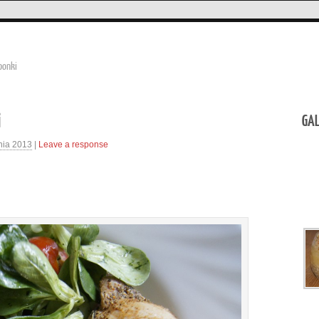
ponki
i
GAL
nia 2013
|
Leave a response