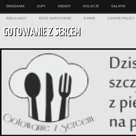
ŚNIADANIA
ZUPY
OBIADY
KOLACJE
SAŁATKI
WIELKANOC
BOŻE NARODZENIE
O MNIE
COOKIE POLICY
GOTOWANIE Z SERCEM