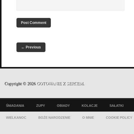
←
Previous
Copyright © 2026
GOTOWANIE Z SERCEM
.
ŚNIADANIA
ZUPY
OBIADY
KOLACJE
SAŁATKI
WIELKANOC
BOŻE NARODZENIE
O MNIE
COOKIE POLICY