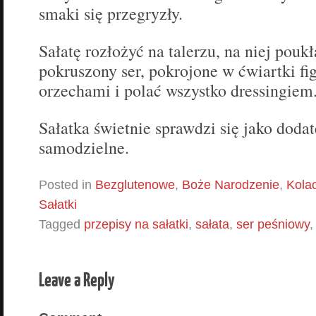
smaki się przegryzły.
Sałatę rozłożyć na talerzu, na niej pouk
pokruszony ser, pokrojone w ćwiartki fi
orzechami i polać wszystko dressingiem
Sałatka świetnie sprawdzi się jako doda
samodzielne.
Posted in
Bezglutenowe
,
Boże Narodzenie
,
Kola
Sałatki
Tagged
przepisy na sałatki
,
sałata
,
ser peśniowy
Leave a Reply