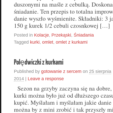
duszonymi na maśle z cebulką. Doskona
śniadanie. Ten przepis to totalna impro
danie wyszło wyśmienite. Składniki: 3 j
150 g kurek 1/2 cebuli czosnkowej […]
Posted in
Kolacje
,
Przekąski
,
Śniadania
Tagged
kurki
,
omlet
,
omlet z kurkami
Polędwiczki z kurkami
Published by
gotowanie z sercem
on
25 sierpnia
2014
|
Leave a response
Sezon na grzyby zaczyna się na dobre,
kurki można było już od dłuższego czas
kupić. Myślałam i myślałam jakie danie
można by z mini zrobić i tak przyszły m