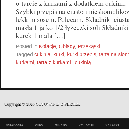
o tarcie z kurkami z dodatkiem cukinii.
Szybki przepis na ciasto i nieskomplik
lekkim sosem. Polecam. Składniki ciasta
masła 1 jajko 1/2 łyżeczki soli Składnik
kurek 1 mała […]
Posted in
Kolacje
,
Obiady
,
Przekąski
Tagged
cukinia
,
kurki
,
kurki przepis
,
tarta na słon
kurkami
,
tarta z kurkami i cukinią
Copyright © 2026
GOTOWANIE Z SERCEM
.
ŚNIADANIA
ZUPY
OBIADY
KOLACJE
SAŁATKI