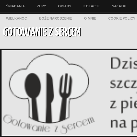
ŚNIADANIA
ZUPY
OBIADY
KOLACJE
SAŁATKI
WIELKANOC
BOŻE NARODZENIE
O MNIE
COOKIE POLICY
GOTOWANIE Z SERCEM