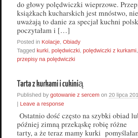
do głowy polędwiczki wieprzowe. Przepi
książkach kucharskich jest mnóstwo, ni
uważają to danie za specjał kuchni polsk
poczytałam i […]
Posted in
Kolacje
,
Obiady
Tagged
kurki
,
polędwiczki
,
polędwiczki z kurkami
przepisy na polędwiczki
Tarta z kurkami i cukinią
Published by
gotowanie z sercem
on
20 lipca 20
|
Leave a response
Ostatnio dość często na szybki obiad lu
później zimną przekąskę robię różne
tarty, a że teraz mamy kurki pomyślała