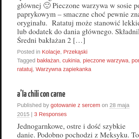
głównej 🙂 Pieczone warzywa w sosie 
paprykowym – smaczne choć pewnie zna
oryginału. Ratatuj może stanowić lekk
lub dodatek do dania głównego. Składnik
Średni bakłażan 2 […]
Posted in
Kolacje
,
Przekąski
Tagged
bakłażan
,
cukinia
,
pieczone warzywa
,
po
ratatuj
,
Warzywna zapiekanka
a’la chili con carne
Published by
gotowanie z sercem
on
28 maja
2015
|
3 Responses
Jednogarnkowe, ostre i dość szybkie
danie. Podobno pochodzi z Meksyku. To