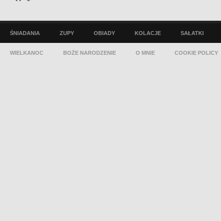
ŚNIADANIA
ZUPY
OBIADY
KOLACJE
SAŁATKI
WIELKANOC
BOŻE NARODZENIE
O MNIE
COOKIE POLICY