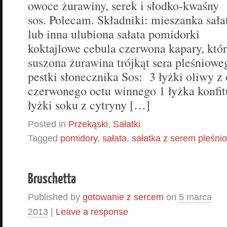
owoce żurawiny, serek i słodko-kwaśny
sos. Polecam. Składniki: mieszanka sała
lub inna ulubiona sałata pomidorki
koktajlowe cebula czerwona kapary, któ
suszona żurawina trójkąt sera pleśniowe
pestki słonecznika Sos: 3 łyżki oliwy z
czerwonego octu winnego 1 łyżka konfit
łyżki soku z cytryny […]
Posted in
Przekąski
,
Sałatki
Tagged
pomidory
,
sałata
,
sałatka z serem pleśni
Bruschetta
Published by
gotowanie z sercem
on
5 marca
2013
|
Leave a response