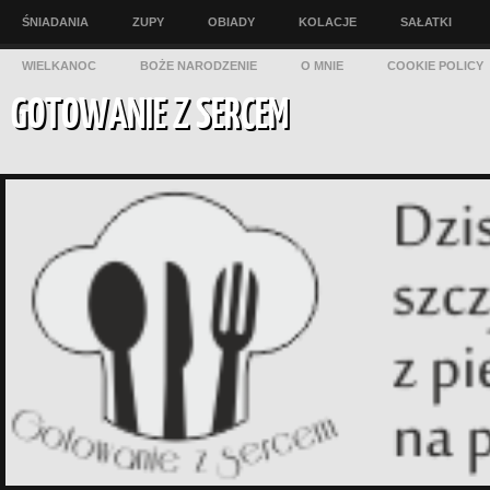
ŚNIADANIA
ZUPY
OBIADY
KOLACJE
SAŁATKI
WIELKANOC
BOŻE NARODZENIE
O MNIE
COOKIE POLICY
GOTOWANIE Z SERCEM