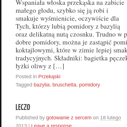
Wspaniała włoska przekąska na zabicie
małego głodu, szybko się ją robi i
smakuje wyśmienicie, oczywiście dla
Tych, którzy lubią pomidory z bazylią
oraz delikatną nutą czosnku. Trudno w 
dobre pomidory, można je zastąpić pom
koktajlowymi, które w zimie lepiej sm
tradycyjnych. Składniki: bagietka pęczek
łyżki oliwy z […]
Posted in
Przekąski
Tagged
bazylia
,
bruschetta
,
pomidory
LECZO
Published by
gotowanie z sercem
on
18 lutego
2013
|
Leave a response