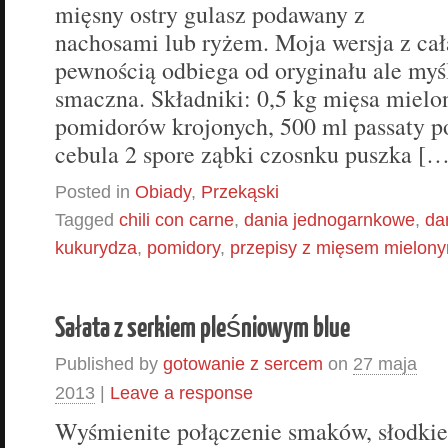
mięsny ostry gulasz podawany z
nachosami lub ryżem. Moja wersja z cał
pewnością odbiega od oryginału ale myśl
smaczna. Składniki: 0,5 kg mięsa mielo
pomidorów krojonych, 500 ml passaty p
cebula 2 spore ząbki czosnku puszka […
Posted in
Obiady
,
Przekąski
Tagged
chili con carne
,
dania jednogarnkowe
,
da
kukurydza
,
pomidory
,
przepisy z mięsem mielon
Sałata z serkiem pleśniowym blue
Published by
gotowanie z sercem
on
27 maja
2013
|
Leave a response
Wyśmienite połączenie smaków, słodkie