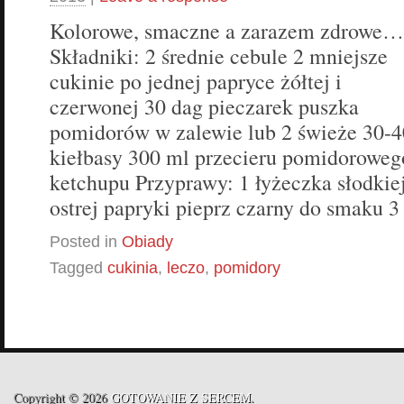
Kolorowe, smaczne a zarazem zdrowe…
Składniki: 2 średnie cebule 2 mniejsze
cukinie po jednej papryce żółtej i
czerwonej 30 dag pieczarek puszka
pomidorów w zalewie lub 2 świeże 30-4
kiełbasy 300 ml przecieru pomidoroweg
ketchupu Przyprawy: 1 łyżeczka słodkie
ostrej papryki pieprz czarny do smaku 3
Posted in
Obiady
Tagged
cukinia
,
leczo
,
pomidory
Copyright © 2026
GOTOWANIE Z SERCEM
.